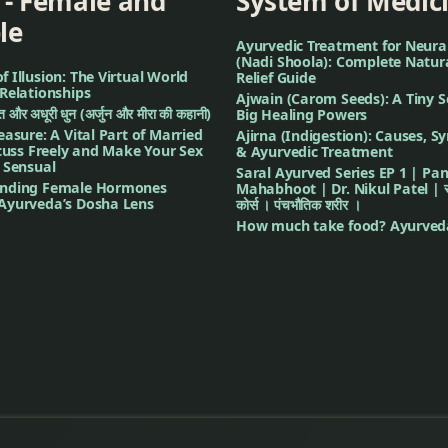
 - Female and
System of Medic
le
े
Ayurvedic Treatment for Neura
(Nadi Shoola): Complete Natur
 Illusion: The Virtual World
Relief Guide
Relationships
Ajwain (Carom Seeds): A Tiny S
गीत और अधूरी धुन (अर्जुन और मीरा की कहानी)
Big Healing Powers
easure: A Vital Part of Married
Ajirna (Indigestion): Causes, 
scuss Freely and Make Your Sex
& Ayurvedic Treatment
 Sensual
Saral Ayurved Series EP 1 | Pa
nding Female Hormones
Mahabhoot | Dr. Nikul Patel | सरल
Ayurveda’s Dosha Lens
कोर्स । पंचभौतिक शरीर ।
How much take food? Ayurved