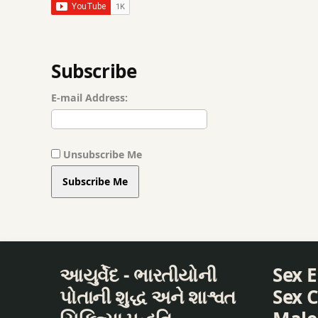
ULTI
Subscribe
अथर्व आयुर्वेद किलिनिक
E-mail Address:
अपचन
आयुर्वेद
Unsubscribe Me
आयुर्वेद टिप्स
Subscribe Me
आयुर्वेदा टिप्स
ऊरःक्षत
આયુર્વેદ - ભારતીયોની
Sex 
कटेरी का काढा
પોતાની શુદ્ધ અને શાશ્વત
Sex C
कपूरकचरी