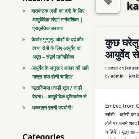
ka
वातकंटक (एड़ी का दर्द) के लिए
आयुर्वेदिक संपूर्ण मार्गदर्शिका |
प्राकृतिक उपचार
Tagged
LEAVE A 
कुछ घरेलु
CHAATI ME DARD
कैशोर गुग्गुलु: जोड़ों के दर्द और
त्वचा रोगों के लिए आयुर्वेद का
आयुर्वेद स
CHANDRAKALA R
अमृत – संपूर्ण मार्गदर्शिका
आयुर्वेद के अनुसार आहार की सही
Posted on
Januar
COUGH
Categ
मात्रा क्या होनी चाहिए?
by
admin
हेल्थ ट
FEFDE ME KAF
न्यूराल्जिया (नाड़ी शूल / नाड़ी
वेदना) – आयुर्वेदिक दृष्टिकोण से
FEFDO ME CHAAL
Embed from G
अजवाइन इतनी उपयोगी!
GHARELU NUSHK
खांसी – कटेरी का 
होने पर उसमे शहद
KAF
चाहिये । मूत्रदाह – ग
Categories