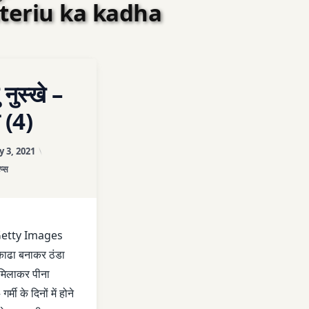
teriu ka kadha
ON कुछ घरेलु नुस्खे – आयुर्वेद से (4)
COMMENT
 नुस्खे –
े (4)
AS
Updated on
April 3, 2026
y 3, 2021
ories:
िप्स
E PADNE
etty Images
E
काढा बनाकर ठंडा
 मिलाकर पीना
र्मी के दिनों में होने