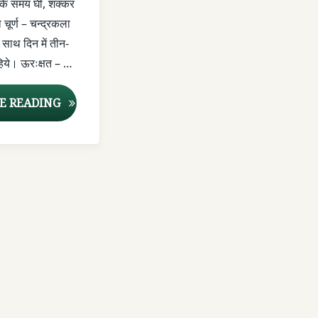
े के समय घी, शक्कर
चूर्ण – चन्द्रकला
साथ दिन में तीन-
हिये। ऊरःक्षत – …
HA
कुछ घरेलु नुस्खे – आयुर्वेद से (4)
E READING
N