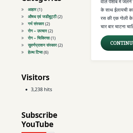
वाले पेशाब मे जलन
KAPUR KACHRI
आहार
(1)
के साथ ईलायची का 
औषध एवं जडीबुट्टी
(2)
रस की एक गोली के 
KATERI
गर्भ संस्कार
(2)
चार बार चाटना चा
रोग – उपचार
(2)
KATERIU KA KAD
रोग – चिकित्सा
(1)
CONTINU
सुवर्णप्राशन संस्कार
(2)
KHANSI
हेल्थ टिप्स
(6)
LAAKH
Visitors
LAKSHA
3,238 hits
MUTRADAAH
PESHAB ME JALA
Subscribe
PIPAL KI LAAKH
YouTube
SHAHAD