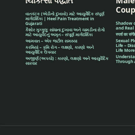
ચિકિત્સા પદ્ધતિ
Male
Coup
कुछ घरेलु नुस्खे आयुर्वेद स
વાતકંટક (એડીનો દુખાવો) માટે આયુર્વેદિક સંપૂર્ણ
માર્ગદર્શિકા | Heel Pain Treatment in
खांसी
Shadow of
Gujarati
and Real 
કૈશોર ગુગ્ગુલુ: સાંધાના દુખાવા અને ચામડીના રોગો
स्पर्श का सं
માટે આયુર્વેદનું અમૃત – સંપૂર્ણ માર્ગદર્શિકા
चन्द्रकला
Sexual Pl
આમવાત – એક જટીલ સમસ્યા
Life – Di
કરમિયાં – કૃમિ રોગ – લક્ષણો, કારણો અને
Life More
पीपल की लाख
આયુર્વેદિક ઉપચાર
Understa
અજીર્ણ (અપચો) : કારણો, લક્ષણો અને આયુર્વેદિક
Through 
સારવાર
फेंफडोमें छाले पडने
मूत्रदाह
शहद
हिन्दी में आयुर्वेद
हिन्दी में आयुर्वेद ज्ञान