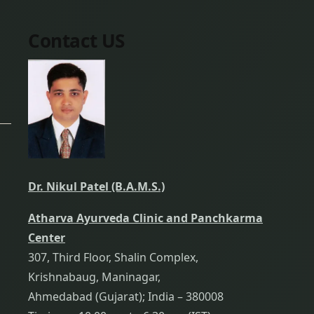
Contact US
Dr. Nikul Patel (B.A.M.S.)
Atharva Ayurveda Clinic and Panchkarma
Center
307, Third Floor, Shalin Complex,
Krishnabaug, Maninagar,
Ahmedabad (Gujarat); India – 380008