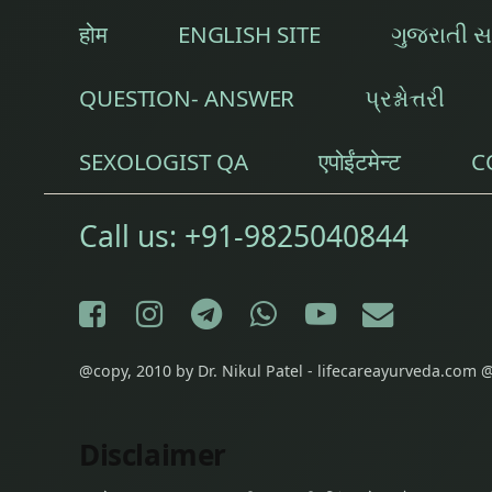
होम
ENGLISH SITE
ગુજરાતી 
QUESTION- ANSWER
પ્રશ્નોત્તરી
SEXOLOGIST QA
एपोईंटमेन्ट
C
Call us:
+91-9825040844
Facebook
Instagram
Telegram
WhatsApp
YouTube
E-mail
@copy, 2010 by Dr. Nikul Patel - lifecareayurveda.com @
Disclaimer