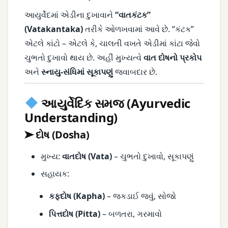
આયુર્વેદમાં એડીના દુખાવાને
“વાતકંટક”
(Vatakantaka)
તરીકે ઓળખવામાં આવે છે. “કંટક”
એટલે કાંટો – એટલે કે, ચાલતી વખતે એડીમાં કાંટા જેવો
ચુભતો દુખાવો થાય છે. અહીં મુખ્યત્વે
વાત દોષનો પ્રકોપ
અને
સ્નાયુ-સંધિમાં સૂકાપણું
જવાબદાર છે.
આયુર્વેદિક સમજ (Ayurvedic
Understanding)
➤ દોષ (Dosha)
મુખ્ય:
વાતદોષ (Vata)
– ચુભતો દુખાવો, સૂકાપણું
સહાયક:
કફદોષ (Kapha)
– જકડાઈ જવું, સોજો
પિત્તદોષ (Pitta)
– બળતરા, ગરમાવો