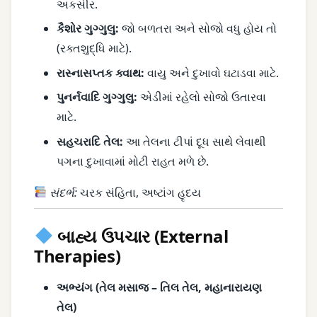
અકસીર.
કૈશોર ગુગ્ગુલુ:
જો બળતરા અને સોજો વધુ હોય તો
(રક્તશુદ્ધિ માટે).
રાસ્નાસપ્તક ક્વાથ:
વાયુ અને દુખાવો ઘટાડવા માટે.
પુનર્નવાદિ ગુગ્ગુલુ:
એડીમાં રહેલો સોજો ઉતારવા
માટે.
સહચરાદિ તેલ:
આ તેલના ટીપાં દૂધ સાથે લેવાથી
પગના દુખાવામાં મોટી રાહત મળે છે.
સંદર્ભ:
ચરક સંહિતા, અષ્ટાંગ હૃદય
બાહ્ય ઉપચાર (External
Therapies)
અભ્યંગ (તેલ મસાજ – તિલ તેલ, મહાનારાયણ
તેલ)