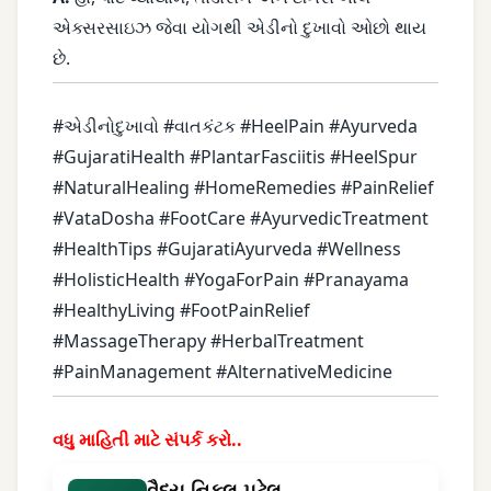
એક્સરસાઇઝ જેવા યોગથી એડીનો દુખાવો ઓછો થાય
છે.
#એડીનોદુખાવો #વાતકંટક #HeelPain #Ayurveda
#GujaratiHealth #PlantarFasciitis #HeelSpur
#NaturalHealing #HomeRemedies #PainRelief
#VataDosha #FootCare #AyurvedicTreatment
#HealthTips #GujaratiAyurveda #Wellness
#HolisticHealth #YogaForPain #Pranayama
#HealthyLiving #FootPainRelief
#MassageTherapy #HerbalTreatment
#PainManagement #AlternativeMedicine
વધુ માહિતી માટે સંપર્ક કરો..
વૈદ્ય નિકુલ પટેલ