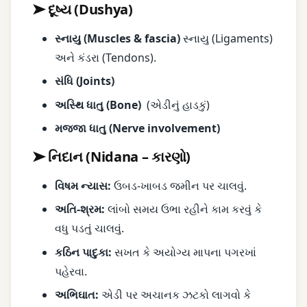
➤ દૂષ્ય (Dushya)
સ્નાયુ (Muscles & fascia)
સ્નાયુ (Ligaments)
અને કંડરા (Tendons).
સંધિ (Joints)
અસ્થિ ધાતુ (Bone)
(એડીનું હાડકું)
મજ્જા ધાતુ (Nerve involvement)
➤ નિદાન (Nidana – કારણો)
વિષમ ન્યાસ:
ઉબડ-ખાબડ જમીન પર ચાલવું.
અતિ-શ્રમ:
લાંબો સમય ઉભા રહીને કામ કરવું કે
વધુ પડતું ચાલવું.
કઠિન પાદુકા:
સખત કે અયોગ્ય માપના પગરખાં
પહેરવા.
અભિઘાત:
એડી પર અચાનક ઝટકો લાગવો કે