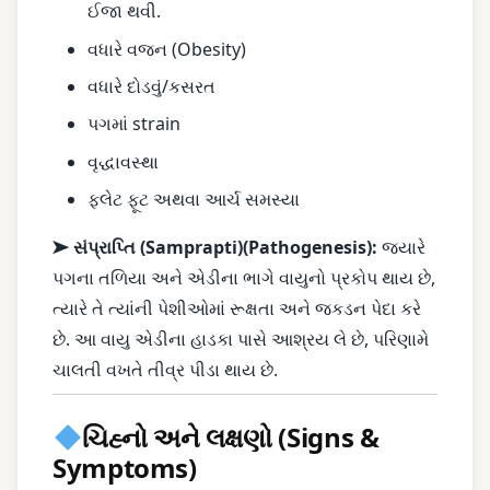
ઈજા થવી.
વધારે વજન (Obesity)
વધારે દોડવું/કસરત
પગમાં strain
વૃદ્ધાવસ્થા
ફ્લેટ ફૂટ અથવા આર્ચ સમસ્યા
➤ સંપ્રાપ્તિ (Samprapti)
(Pathogenesis):
જ્યારે
પગના તળિયા અને એડીના ભાગે વાયુનો પ્રકોપ થાય છે,
ત્યારે તે ત્યાંની પેશીઓમાં રૂક્ષતા અને જકડન પેદા કરે
છે. આ વાયુ એડીના હાડકા પાસે આશ્રય લે છે, પરિણામે
ચાલતી વખતે તીવ્ર પીડા થાય છે.
ચિહ્નો અને લક્ષણો (Signs &
Symptoms)