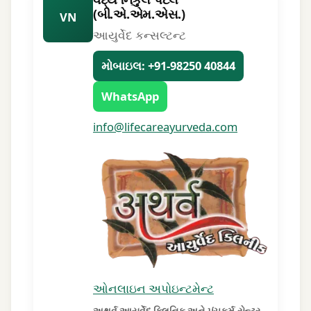
(બી.એ.એમ.એસ.)
VN
આયુર્વેદ કન્સલ્ટન્ટ
મોબાઇલ: +91-98250 40844
WhatsApp
info@lifecareayurveda.com
ઓનલાઇન અપોઇન્ટમેન્ટ
અથર્વ આયુર્વેદ ક્લિનિક અને પંચકર્મ સેન્ટર