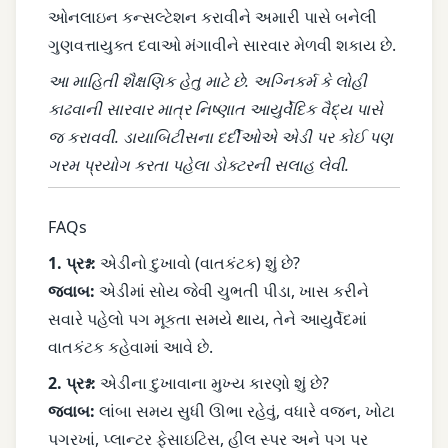
ઓનલાઇન કન્સલ્ટેશન કરાવીને અમારી પાસે બનેલી
ગુણવત્તાયુક્ત દવાઓ મંગાવીને સારવાર મેળવી શકાય છે.
આ માહિતી શૈક્ષણિક હેતુ માટે છે. અગ્નિકર્મ કે લોહી
કાઢવાની સારવાર માત્ર નિષ્ણાત આયુર્વેદિક વૈદ્ય પાસે
જ કરાવવી. ડાયાબિટીસના દર્દીઓએ એડી પર કોઈ પણ
ગરમ પ્રયોગ કરતા પહેલા ડોક્ટરની સલાહ લેવી.
FAQs
1. પ્રશ્ન:
એડીનો દુખાવો (વાતકંટક) શું છે?
જવાબ:
એડીમાં સોય જેવી ચુભતી પીડા, ખાસ કરીને
સવારે પહેલો પગ મૂકતા સમયે થાય, તેને આયુર્વેદમાં
વાતકંટક કહેવામાં આવે છે.
2. પ્રશ્ન:
એડીના દુખાવાના મુખ્ય કારણો શું છે?
જવાબ:
લાંબા સમય સુધી ઊભા રહેવું, વધારે વજન, ખોટા
પગરખાં, પ્લાન્ટર ફેસાઇટિસ, હીલ સ્પર અને પગ પર