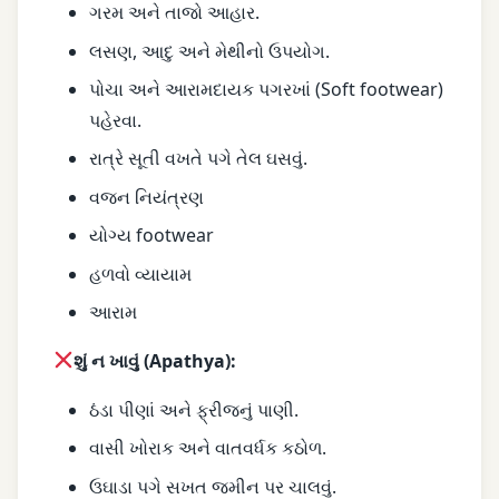
ગરમ અને તાજો આહાર.
લસણ, આદુ અને મેથીનો ઉપયોગ.
પોચા અને આરામદાયક પગરખાં (Soft footwear)
પહેરવા.
રાત્રે સૂતી વખતે પગે તેલ ઘસવું.
વજન નિયંત્રણ
યોગ્ય footwear
હળવો વ્યાયામ
આરામ
શું ન ખાવું (Apathya):
ઠંડા પીણાં અને ફ્રીજનું પાણી.
વાસી ખોરાક અને વાતવર્ધક કઠોળ.
ઉઘાડા પગે સખત જમીન પર ચાલવું.