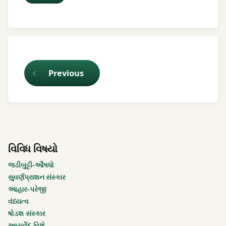
Keep Reading
Previous
વિવિધ વિષયો
જડીબુટ્ટી-ઔષધો
સુવર્ણપ્રાશન સંસ્કાર
આહાર-પરેજી
વંધ્યત્વ
ષોડશ સંસ્કાર
આયુર્વેદ વિશે