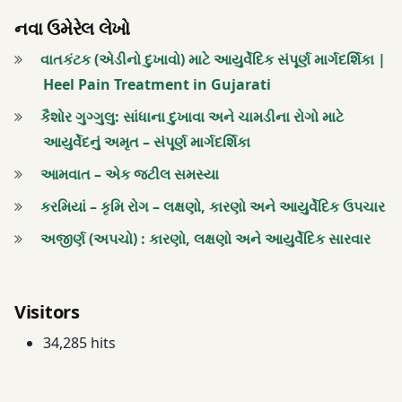
નવા ઉમેરેલ લેખો
વાતકંટક (એડીનો દુખાવો) માટે આયુર્વેદિક સંપૂર્ણ માર્ગદર્શિકા |
Heel Pain Treatment in Gujarati
કૈશોર ગુગ્ગુલુ: સાંધાના દુખાવા અને ચામડીના રોગો માટે
આયુર્વેદનું અમૃત – સંપૂર્ણ માર્ગદર્શિકા
આમવાત – એક જટીલ સમસ્યા
કરમિયાં – કૃમિ રોગ – લક્ષણો, કારણો અને આયુર્વેદિક ઉપચાર
અજીર્ણ (અપચો) : કારણો, લક્ષણો અને આયુર્વેદિક સારવાર
Visitors
34,285 hits