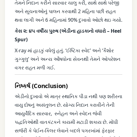
તેમને નિદાન કરીને સારવાર ચાલુ કરી, સાથે સાથે પરેજી
અને સૂચનાઓનું પાલન કરવાથી 2 મહિના પછી રાહત
થવા લાગી અને 6 મહિનામાં 90% દુખાવો ઓછો થઇ ગયો.
કેસ ૨: ૪૫ વર્ષીય પુરુષ (એડીના હાડકાનો વધારો – Heel
Spur)
X-ray માં હાડકું વધેલું હતું. ‘ઈષ્ટિકા સ્વેદ’ અને ‘કૈશોર
ગુગ્ગુલુ’ અને અન્ય ઔષધોના સેવનથી તેમને ઓપરેશન
વગર રાહત મળી ગઈ.
નિષ્કર્ષ (Conclusion)
એડીનો દુખાવો એ માત્ર સ્થાનિક પીડા નથી પણ શરીરના
વાયુ દોષનું અસંતુલન છે. યોગ્ય નિદાન કરાવીને તેની
આયુર્વેદિક સારવાર, સ્નેહન અને સ્વેદન જેવી
પદ્ધતિઓથી વાતકંટકને કાયમી મટાડી શકાય છે. મોંઘી
સર્જરી કે પેઈન-કિલર લેવાને બદલે પગરખાંમાં ફેરફાર