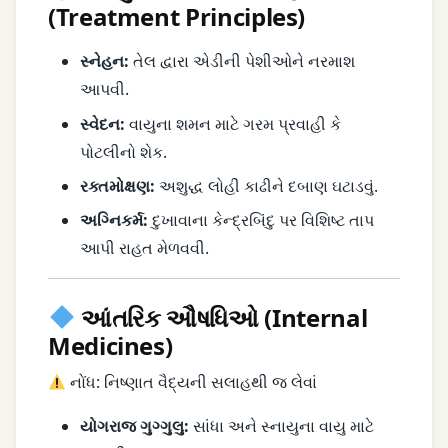
(Treatment Principles)
સ્નેહન:
તેલ દ્વારા એડીની પેશીઓને નરમાશ
આપવી.
સ્વેદન:
વાયુના શમન માટે ગરમ પ્રવાહી કે
પોટલીનો શેક.
રક્તમોક્ષણ:
અશુદ્ધ લોહી કાઢીને દબાણ ઘટાડવું.
અગ્નિકર્મ:
દુખાવાના કેન્દ્રબિંદુ પર વિશિષ્ટ તાપ
આપી રાહત મેળવવી.
આંતરિક ઔષધિઓ (Internal
Medicines)
નોંધ: નિષ્ણાત વૈદ્યની સલાહથી જ લેવાં
યોગરાજ ગુગ્ગુલુ:
સાંધા અને સ્નાયુના વાયુ માટે