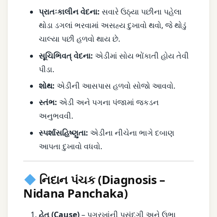
પ્રાતઃકાલીન વેદના:
સવારે ઉઠ્યા પછીના પહેલા
થોડા ડગલાં ભરવામાં અસહ્ય દુખાવો થવો, જે થોડું
ચાલ્યા પછી હળવો થાય છે.
સૂચિભિવત્ વેદના:
એડીમાં સોય ભોંકાતી હોય તેવી
પીડા.
શોથ:
એડીની આસપાસ હળવો સોજો આવવો.
સ્તંભ:
એડી અને પગના પંજામાં જકડન
અનુભવવી.
સ્પર્શાસહિષ્ણુતા:
એડીના નીચેના ભાગે દબાણ
આપતા દુખાવો વધવો.
નિદાન પંચક (Diagnosis –
Nidana Panchaka)
હેતુ (Cause)
–
પગરખાંની પસંદગી અને ઉભા