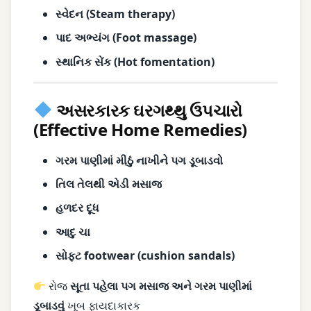
સ્વેદન (Steam therapy)
પાદ અભ્યંગ (Foot massage)
સ્થાનિક સેંક (Hot fomentation)
અસરકારક ઘરગથ્થુ ઉપચારો
(Effective Home Remedies)
ગરમ પાણીમાં મીઠું નાખીને પગ ડૂબાડવો
તિલ તેલથી એડી મસાજ
હળદર દૂધ
આદુ ચા
સોફ્ટ footwear (cushion sandals)
રોજ
સૂતા પહેલા પગ મસાજ અને ગરમ પાણીમાં
ડૂબાડવું
ખૂબ ફાયદાકારક