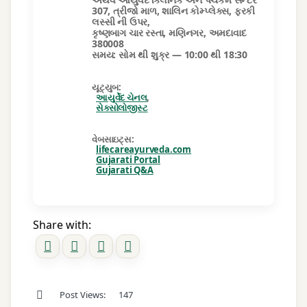
307, ત્રીજો માળ, શાલિન કોમ્પ્લેક્સ, ફરકી
લસ્સી ની ઉપર,
કૃષ્ણબાગ ચાર રસ્તા, મણિનગર, અમદાવાદ
380008
સમય: સોમ થી શુક્ર — 10:00 થી 18:30
યૂટ્યુબ:
આયુર્વેદ ચેનલ
,
સેક્સોલોજીસ્ટ
વેબસાઇટ્સ:
lifecareayurveda.com
Gujarati Portal
Gujarati Q&A
Share with:
Post Views:
147