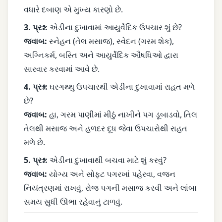
વધારે દબાણ એ મુખ્ય કારણો છે.
3. પ્રશ્ન:
એડીના દુખાવામાં આયુર્વેદિક ઉપચાર શું છે?
જવાબ:
સ્નેહન (તેલ મસાજ), સ્વેદન (ગરમ શેક),
અગ્નિકર્મ, બસ્તિ અને આયુર્વેદિક ઔષધિઓ દ્વારા
સારવાર કરવામાં આવે છે.
4. પ્રશ્ન:
ઘરગથ્થુ ઉપચારથી એડીના દુખાવામાં રાહત મળે
છે?
જવાબ:
હા, ગરમ પાણીમાં મીઠું નાખીને પગ ડૂબાડવો, તિલ
તેલથી મસાજ અને હળદર દૂધ જેવા ઉપચારોથી રાહત
મળે છે.
5. પ્રશ્ન:
એડીના દુખાવાથી બચવા માટે શું કરવું?
જવાબ:
યોગ્ય અને સોફ્ટ પગરખાં પહેરવા, વજન
નિયંત્રણમાં રાખવું, રોજ પગની મસાજ કરવી અને લાંબા
સમય સુધી ઊભા રહેવાનું ટાળવું.