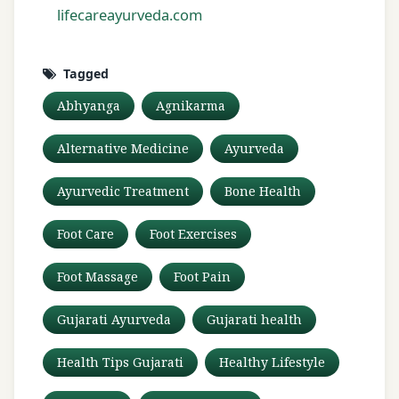
lifecareayurveda.com
Tagged
Abhyanga
Agnikarma
Alternative Medicine
Ayurveda
Ayurvedic Treatment
Bone Health
Foot Care
Foot Exercises
Foot Massage
Foot Pain
Gujarati Ayurveda
Gujarati health
Health Tips Gujarati
Healthy Lifestyle