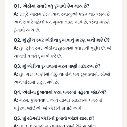
Q1. એડીમાં સવારે વધુ દુખાવો કેમ થાય છે?
A:
રાત્રે આરામ દરમિયાન સ્નાયુઓ કડક થઈ જાય છે
અને સવારે પહેલો પગ મૂકતા તાણ આવે છે, જેના કારણે
દુખાવો થાય છે.
Q2. શું હીલ સ્પર એડીના દુખાવાનું કારણ બની શકે છે?
A:
હા, હીલ સ્પર એડીના હાડકામાં વધારાની વૃદ્ધિ છે, જે
ચાલતી વખતે દુખાવો કરે છે.
Q3. શું એડીના દુખાવામાં ગરમ પાણી મદદરૂપ છે?
A:
હા, ગરમ પાણીમાં મીઠું નાખીને પગ ડૂબાડવાથી સોજો
અને પીડામાં રાહત મળે છે.
Q4. એડીના દુખાવામાં કયા પગરખાં પહેરવા જોઈએ?
A:
નરમ, કુશનવાળા અને યોગ્ય સાઇઝના પગરખાં
પહેરવા જોઈએ, જે એડીને સપોર્ટ આપે.
Q5. શું યોગથી એડીનો દુખાવો ઓછો થાય છે?
A:
હા, પાદ વ્યાયામ, તાડાસન અને ટેનિસ બોલ