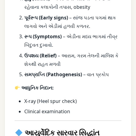
રહેવાના કલાકોની તપાસ
, obesity
પૂર્વરૂપ (Early signs)
–
સાંજ પડતા પગમાં થાક
લાગવો અને એડીમાં હળવી કળતર.
રૂપ (Symptoms)
–
એડીના મધ્ય ભાગમાં તીવ્ર
બિંદુવત દુખાવો.
ઉપશય (Relief)
– આરામ,
ગરમ તેલની માલિશ કે
શેકથી રાહત મળવી
સમપ્રાપ્તિ (Pathogenesis)
– વાત પ્રકોપ
આધુનિક નિદાન:
X-ray (Heel spur check)
Clinical examination
આયુર્વેદિક સારવાર સિદ્ધાંત