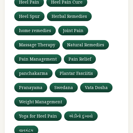
Heel Pain
Heel Pain Cure
Heel Spur
Herbal Remedies
home remedies
Joint Pain
Massage Therapy
Natural Remedies
Pain Management
Pain Relief
panchakarma
Plantar Fasciitis
Pranayama
Swedana
Vata Dosha
Weight Management
Yoga for Heel Pain
એડીનો દુખાવો
વાતકંટક