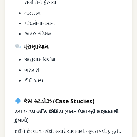
રાખી તેને ફેરવવો.
તાડાસન
પશ્ચિમોત્તાનાસન
અંકલ રોટેશન
પ્રાણાયામ
અનુલોમ વિલોમ
ભ્રામરી
દીર્ઘ શ્વાસ
કેસ સ્ટડીઝ (Case Studies)
કેસ ૧: ૩૫ વર્ષીય શિક્ષિકા (સતત ઉભા રહી ભણાવવાથી
દુખાવો)
દર્દીને છેલ્લા ૧ વર્ષથી સવારે ચાલવામાં ખૂબ તકલીફ હતી.