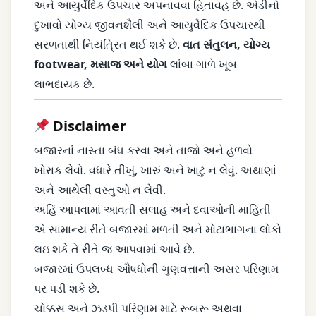
અને આયુર્વેદિક ઉપચાર અપનાવવા હિતાવહ છે. એડીનો
દુખાવો યોગ્ય જીવનશૈલી અને આયુર્વેદિક ઉપચારથી
સરળતાથી નિયંત્રિત થઈ શકે છે.
વાત સંતુલન, યોગ્ય
footwear, મસાજ અને યોગ
લાંબા ગાળે ખૂબ
લાભદાયક છે.
Disclaimer
બજારનાં નાસ્તા બંધ કરવા અને તાજો અને હળવો
ખોરાક લેવો. વધારે તીંખું, ખારું અને ખાટું ન લેવું. અથાણાં
અને આથેલી વસ્તુઓ ન લેવી.
અહિં આપવામાં આવતી સલાહ અને દવાઓની માહિતી
એ સામાન્ય રીતે બજારમાં મળતી અને મોટાભાગના લોકો
લઇ શકે તે રીતે જ આપવામાં આવે છે.
બજારમાં ઉપલબ્ધ ઔષધોની ગુણવત્તાની અસર પરિણામ
પર પડી શકે છે.
ચોક્કસ અને ઝડપી પરિણામ માટે રૂબરૂ અથવા