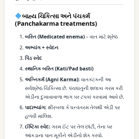
બાહ્ય ચિકિત્સા અને પંચકર્મ
(Panchakarma treatments)
બસ્તિ (Medicated enema)
– વાત માટે શ્રેષ્ઠ
અભ્યંગ + સ્વેદન
પિંડ સ્વેદ
સ્થાનિક બસ્તિ (Kati/Pad basti)
અગ્નિકર્મ (Agni Karma):
વાતકંટકની આ
સર્વશ્રેષ્ઠ ચિકિત્સા છે. પંચધાતુની શલાકા ગરમ કરી
એડીના દુખાવાવાળા ભાગ પર ટપકાં કરવામાં આવે છે.
પાદાભ્યાંગ:
ક્ષીરબલા કે ધન્વંતરમ તેલથી એડી પર
હળવી માલિશ.
ઈષ્ટિકા સ્વેદ:
ગરમ ઈંટ પર તેલ છાંટી, તેના પર
આંકડાના પાન મૂકીને એડીનો શેક કરવો.