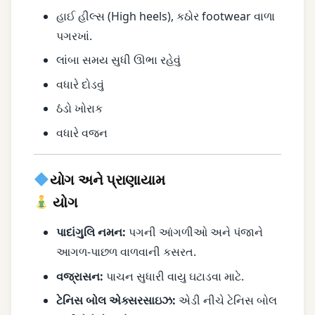
હાઈ હીલ્સ (High heels),
કઠોર footwear
વાળા
પગરખાં.
લાંબા સમય સુધી ઊભા રહેવું
વધારે દોડવું
ઠંડો ખોરાક
વધારે વજન
યોગ અને પ્રાણાયામ
યોગ
પાદાંગુલિ નમન:
પગની આંગળીઓ અને પંજાને
આગળ-પાછળ વાળવાની કસરત.
વજ્રાસન:
પાચન સુધારી વાયુ ઘટાડવા માટે.
ટેનિસ બોલ એક્સરસાઇઝ:
એડી નીચે ટેનિસ બોલ