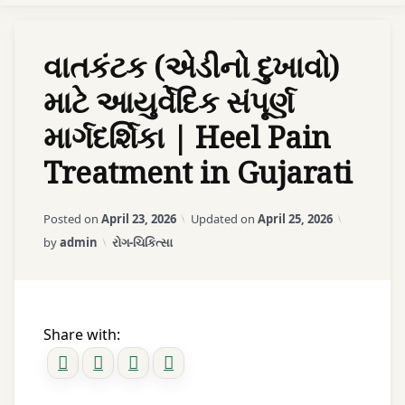
Ayurveda Sexologist
વાતકંટક (એડીનો દુખાવો)
માટે આયુર્વેદિક સંપૂર્ણ
અમારો સંપર્ક કરો
માર્ગદર્શિકા | Heel Pain
Treatment in Gujarati
એપોઈન્ટમેન્ટ
Posted on
April 23, 2026
Updated on
April 25, 2026
Categories:
by
admin
રોગ-ચિકિત્સા
Share with: