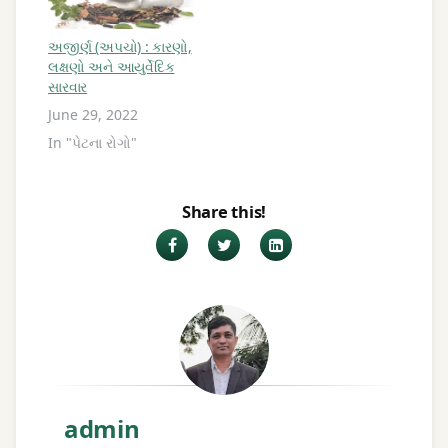
અજીર્ણ (અપચો) : કારણો,
લક્ષણો અને આયુર્વેદિક
સારવાર
June 29, 2022
In "પેટના રોગો"
Share this!
Facebook
Twitter
LinkedIn
admin