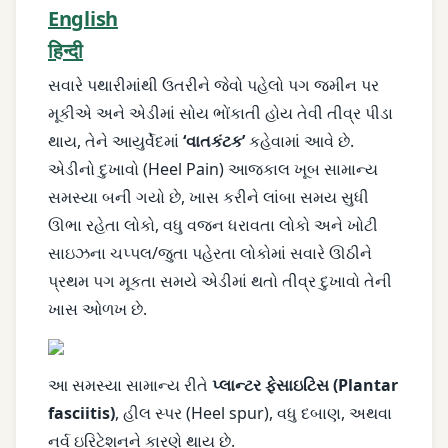
English
हिन्दी
સવારે પથારીમાંથી ઉતરીને જેવો પહેલો પગ જમીન પર
મૂકીએ અને એડીમાં સોય ભોંકાતી હોય તેવી તીવ્ર પીડા
થાય, તેને આયુર્વેદમાં
‘વાતકંટક’
કહેવામાં આવે છે.
એડીનો દુખાવો (Heel Pain) આજકાલ ખૂબ સામાન્ય
સમસ્યા બની ગયો છે, ખાસ કરીને લાંબા સમય સુધી
ઊભા રહેતા લોકો, વધુ વજન ધરાવતા લોકો અને ખોટી
સાઇઝના ચપ્પલ/જુતા પહેરતા લોકોમાં સવારે ઊઠીને
પ્રથમ પગ મૂકતા સમયે એડીમાં થતો તીવ્ર દુખાવો તેની
ખાસ ઓળખ છે.
આ સમસ્યા સામાન્ય રીતે
પ્લાન્ટર ફેસાઇટિસ (Plantar
fasciitis)
, હીલ સ્પર (Heel spur), વધુ દબાણ, અથવા
નર્વ ઇરિટેશનને કારણે થાય છે.