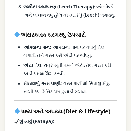
જલૌકા અવચરણ (Leech Therapy):
જો સોજો
અને લાલાશ વધુ હોય તો કરડિયું (Leech) લગાડવું.
અસરકારક ઘરગથ્થુ ઉપચારો
આંકડાના પાન:
આંકડાના પાન પર તલનું તેલ
લગાવી તેને ગરમ કરી એડી પર બાંધવું.
એરંડ તેલ:
રાત્રે સૂતી વખતે એરંડ તેલ ગરમ કરી
એડી પર માલિશ કરવી.
મીઠાવાળું ગરમ પાણી:
ગરમ પાણીમાં સિંધાલુ મીઠું
નાખી ૧૫ મિનિટ પગ ડુબાડી રાખવા.
પથ્ય અને અપથ્ય (Diet & Lifestyle)
શું ખાવું (Pathya):