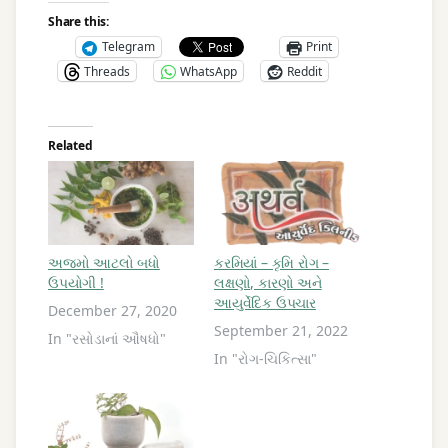
Share this:
Telegram
Print
Threads
WhatsApp
Reddit
Related
અજમો આટલો બધો
કરમિયાં – કૃમિ રોગ –
ઉપયોગી !
લક્ષણો, કારણો અને
આયુર્વેદિક ઉપચાર
December 27, 2020
September 21, 2022
In "રસોડાનાં ઔષધો"
In "રોગ-ચિકિત્સા"