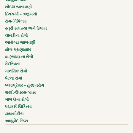
સૌંદર્ય જાળવણી
દિનચર્યા – ઋતુચર્યા
રોગ-ચિકિત્સા
સ્ત્રી સમસ્યા અને ઉપાય
ચામડીના રોગો
આરોગ્ય જાળવણી
યોગ-પ્રાણાયામ
વા (સાંધા) ના રોગો
મેદસ્વિતા
માનસિક રોગો
પેટના રોગો
બ્લડપ્રેશર – હ્રદયરોગ
શરદી-ઉધરસ-શ્વાસ
બાળકોના રોગો
પંચકર્મ ચિકિત્સા
ડાયાબીટીસ
આયુર્વેદ ટિપ્સ