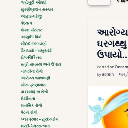
જડીબુટ્ટી-ઔષધો
સુવર્ણપ્રાશન સંસ્કાર
આહાર-પરેજી
Tagged
વંધ્યત્વ
Leave a C
આરોગ્ય
કરિયાતુનો ઉકાળો
ષોડશ સંસ્કાર
આયુર્વેદ વિશે
ઘરગથ્થુ
ગાયના દૂધમાં ગળો
સૌંદર્ય જાળવણી
દિનચર્યા – ઋતુચર્યા
ઉપાયો
જવર
રોગ-ચિકિત્સા
સ્ત્રી સમસ્યા અને ઉપાય
Posted on
Decemb
જીર્ણજવર
ચામડીના રોગો
Categ
by
admin
આયુર્વ
આરોગ્ય જાળવણી
ઝેર
યોગ-પ્રાણાયામ
વા (સાંધા) ના રોગો
ઝેરમાં ઘી સાથે શિરીષ
મેદસ્વિતા
માનસિક રોગો
ટાલ
પેટના રોગો
બ્લડપ્રેશર – હ્રદયરોગ
તાવ
શરદી-ઉધરસ-શ્વાસ