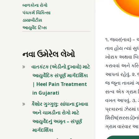
બાળકોના રોગો
બિલકુલ ઉપવાસ
પંચકર્મ ચિકિત્સા
ડાયાબીટીસ
માથાનાં વાળ
આયુર્વેદ ટિપ્સ
૧. જવર(તાવ) – આય
રસવંતી ચૂર્ણનો લેપ
તાવ હોય ત્યાં સ
નવા ઉમેરેલ લેખો
સરસડોનાં બીનું ચૂર્ણ
ખોરાક અથવા બ
કરાવવાં અને કરિ
વાતકંટક (એડીનો દુખાવો) માટે
હળવો ખોરાક
આપતાં રહેવું. ૨
આયુર્વેદિક સંપૂર્ણ માર્ગદર્શિકા
જ જૂના તાવમાં ગ
| Heel Pain Treatment
હાથી દાંતની ભસ્મ
સત્વ એક ગ્રામ 
in Gujarati
વખત આપવું. ૩.
કૈશોર ગુગ્ગુલુ: સાંધાના દુખાવા
પ્રકારનાં ઝેરમાં 
અને ચામડીના રોગો માટે
શિરીષ(સરસડો)નાં 
આયુર્વેદનું અમૃત – સંપૂર્ણ
ગ્રામ વારંવાર આપ
માર્ગદર્શિકા