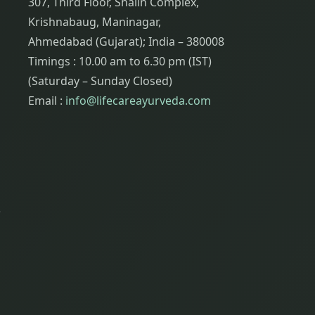
307, Third Floor, Shalin Complex,
Krishnabaug, Maninagar,
Ahmedabad (Gujarat); India – 380008
Timings : 10.00 am to 6.30 pm (IST)
(Saturday – Sunday Closed)
Email :
info@lifecareayurveda.com
ર