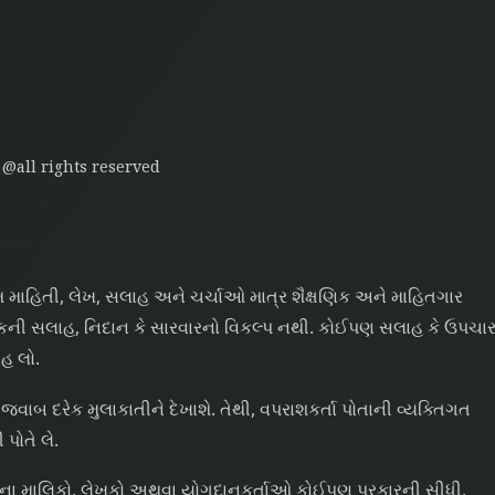
 @all rights reserved
ાહિતી, લેખ, સલાહ અને ચર્ચાઓ માત્ર શૈક્ષણિક અને માહિતગાર
્સકની સલાહ, નિદાન કે સારવારનો વિકલ્પ નથી. કોઈપણ સલાહ કે ઉપચા
હ લો.
જવાબ દરેક મુલાકાતીને દેખાશે. તેથી, વપરાશકર્તા પોતાની વ્યક્તિગત
પોતે લે.
ઇટના માલિકો, લેખકો અથવા યોગદાનકર્તાઓ કોઈપણ પ્રકારની સીધી,