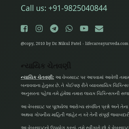
Call us:
+91-9825040844
Facebook
Instagram
Telegram
WhatsApp
YouTube
E-mail
@copy, 2010 by Dr. Nikul Patel - lifecareayurveda.com
ન્યાયિક ચેતવણી
ન્યાયિક ચેતવણી:
આ વેબસાઇટ પર આપવામાં આવેલી તમામ મ
બનાવવાના હેતુસર છે. તે કોઈપણ રીતે વ્યાવસાયિક ચિકિત
અનુસરતા પહેલા તમે હંમેશા તમારા લાયક ચિકિત્સકની સલા
આ વેબસાઇટ પર પૂછાયેલા આરોગ્ય સંબંધિત પ્રશ્નો અને તેના 
અથવા ગોપનીય માહિતી જાહેર ન કરે તેની સંપૂર્ણ જવાબદારી 
આ વેબસાઇટનો ઉપયોગ કરતાં, તમે સ્વીકારો છો કે વેબસા