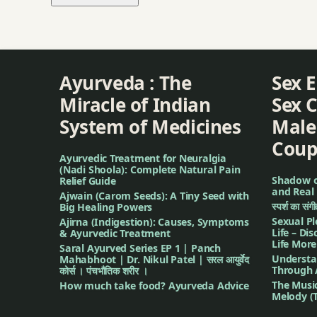
Ayurveda : The
Sex 
Miracle of Indian
Sex C
System of Medicines
Male
Coup
Ayurvedic Treatment for Neuralgia
(Nadi Shoola): Complete Natural Pain
Shadow of
Relief Guide
and Real 
Ajwain (Carom Seeds): A Tiny Seed with
स्पर्श का सं
Big Healing Powers
Sexual Pl
Ajirna (Indigestion): Causes, Symptoms
Life – Di
& Ayurvedic Treatment
Life More
Saral Ayurved Series EP 1 | Panch
Understa
Mahabhoot | Dr. Nikul Patel | सरल आयुर्वेद
Through 
कोर्स । पंचभौतिक शरीर ।
The Musi
How much take food? Ayurveda Advice
Melody (T