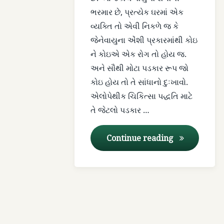
ભરમાર છે, પ્રત્યેક ઘરમાં એક
જડીબુટ્ટી
વ્યક્તિ તો એવી નિકળે જ કે
જેનેવાયુના એંશી પ્રકારમાંથી કોઇ
જ્વર
ને કોઇએ એક રોગ તો હોય જ.
અને સૌથી મોટા પડકાર રૂપ જો
તાવ
કોઇ હોય તો તે સાંધાનો દુઃખાવો.
રાસ્ના
એલોપેથીક ચિકિત્સા પદ્ધતિ માટે
તે જેટલો પડકાર …
રાસ્નાદિ ક્વાથ
રાસ્ના (Pluc
Continue reading
વાતવ્યાધિ
વાયુના રોગો
શુક્રશોધન
સ્વાસ