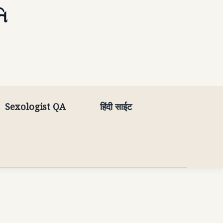
તિ
Sexologist QA
हिंदी साईट