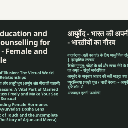
Education and
आयुर्वेद - भारत की अपनी
ounselling for
- भारतीयों का गौरव
 - Female and
वातकंटक (एड़ी का दर्द) के लिए आयुर्वेदिक संपूर्
le
| प्राकृतिक उपचार
कैशोर गुग्गुलु: जोड़ों के दर्द और त्वचा रोगों के 
का अमृत – संपूर्ण मार्गदर्शिका
 Illusion: The Virtual World
आयुर्वेद के अनुसार आहार की सही मात्रा क्या
Relationships
न्यूराल्जिया (नाड़ी शूल / नाड़ी वेदना) – आयुर्
गीत और अधूरी धुन (अर्जुन और मीरा की कहानी)
दृष्टिकोण से
easure: A Vital Part of Married
अजवाइन इतनी उपयोगी!
scuss Freely and Make Your Sex
 Sensual
nding Female Hormones
Ayurveda’s Dosha Lens
c of Touch and the Incomplete
he Story of Arjun and Meera)