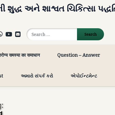
ી શુદ્ધ અને શાશ્વત ચિકિત્સા પદ્ધ
Search for:
ok
agram
elegram
WhatsApp
YouTube
E-mail
रोग्य समस्या का समाधान
Question – Answer
st
અમારો સંપર્ક કરો
એપોઈન્ટમેન્ટ
:
વ