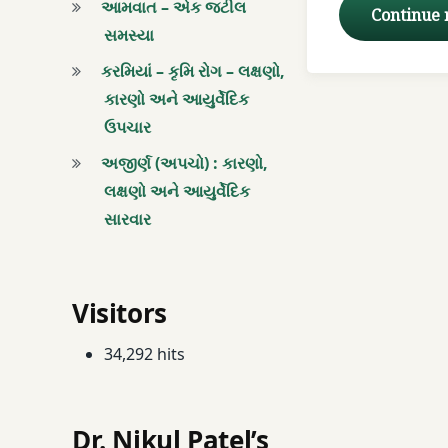
આમવાત – એક જટીલ
Continue
સમસ્યા
કરમિયાં – કૃમિ રોગ – લક્ષણો,
કારણો અને આયુર્વેદિક
ઉપચાર
અજીર્ણ (અપચો) : કારણો,
લક્ષણો અને આયુર્વેદિક
સારવાર
Visitors
34,292 hits
Dr. Nikul Patel’s