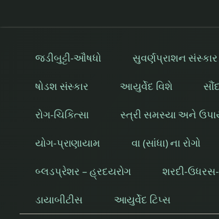
જડીબુટ્ટી-ઔષધો
સુવર્ણપ્રાશન સંસ્કાર
ષોડશ સંસ્કાર
આયુર્વેદ વિશે
સૌં
રોગ-ચિકિત્સા
સ્ત્રી સમસ્યા અને ઉપ
યોગ-પ્રાણાયામ
વા (સાંધા) ના રોગો
બ્લડપ્રેશર – હ્રદયરોગ
શરદી-ઉધરસ-શ
ડાયાબીટીસ
આયુર્વેદ ટિપ્સ