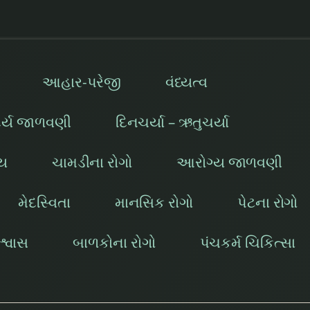
આહાર-પરેજી
વંધ્યત્વ
દર્ય જાળવણી
દિનચર્યા – ઋતુચર્યા
ાય
ચામડીના રોગો
આરોગ્ય જાળવણી
મેદસ્વિતા
માનસિક રોગો
પેટના રોગો
્વાસ
બાળકોના રોગો
પંચકર્મ ચિકિત્સા