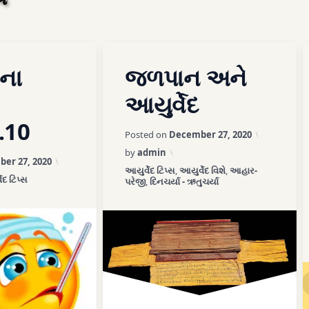
Tagged
on આરોગ્યના ઘરગથ્થુ ઉપાયો…10
on જળપાન અને આયુ
omment
Leave a Comment
ના
જળપાન અને
અતિશય ઠંડુ પાણી
આયુર્વેદ
અશુદ્ધ
…10
Updated o
Posted on
December 27, 2020
એઠું
by
admin
Updated on
April 3, 2026
er 27, 2020
કેવું પીવું
Categories:
આયુર્વેદ ટિપ્સ
,
આયુર્વેદ વિશે
,
આહાર-
ories:
ેદ ટિપ્સ
પરેજી
,
દિનચર્યા - ઋતુચર્યા
ક્યારે પીવું
જલોદર
જળ
તરસ નો વેગ રોકવો નહિં.