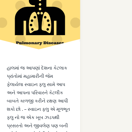
છાતીમાં દુખાવો
ડાયાબિટિસ
તાવ
નખ નો કલર બદલાય જવો
હાલમાં જ આપણાં દેશના કેટલાક
ફેફસા
પ્રાંતોમાં મહામારીની જેમ
રોગ પ્રતિકારક ક્ષમતા
ફેલાયેલા સ્વાઇન ફ્લુ સામે આપ
અને આપના પરિવારને કેટલીક
લિવર
બાબતે કાળજી કરીને રક્ષણ આપી
ુર્વેદ
શકો છો . – સ્વાઇન ફ્લુ એ મૂળભૂત
શરદી
ફ્લુ નો જ એક ખૂબ ઝડપથી
શ્વાસની તકલીફ
પ્રસરતો અને જીવલેણ પણ બની
ea Lanceolata)