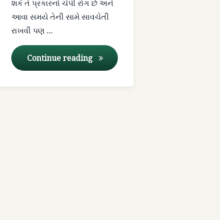
શકે તે પ્રકારનો ચેપી રોગ છે અને
હૃદય
આવા સમયે તેની સામે સાવચેતી
રાખવી પણ …
સ્વાઇન ફ્લુ ના પ્રતિકાર માટે આયુર્વેદ
Continue reading
n
April 3, 2026