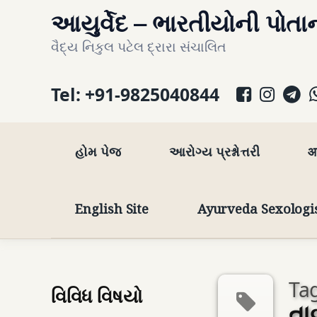
Skip
આયુર્વેદ – ભારતીયોની પોતાન
to
વૈદ્ય નિકુલ પટેલ દ્રારા સંચાલિત
content
Facebo
Inst
T
Tel:
+91-9825040844
હોમ પેજ
આરોગ્ય પ્રશ્નોત્તરી
आ
English Site
Ayurveda Sexologi
Tag
વિવિધ વિષયો
તા