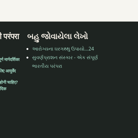
 परंपरा
બહુ જોવાયેલા લેખો
આરોગ્યના ઘરગથ્થુ ઉપાયો…24
સુવર્ણપ્રાશન સંસ્કાર - એક સંપૂર્ણ
ण मार्गदर्शिका
ભારતીય પરંપરા
लिए आयुर्वेद
 होनी चाहिए?
वेदिक