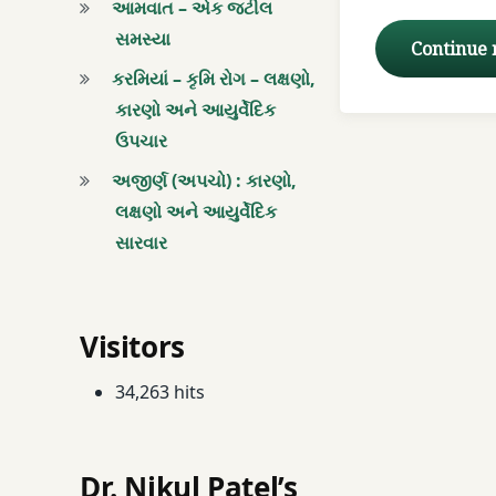
આમવાત – એક જટીલ
આહાર નિયમ
સમસ્યા
Continue
આહારની માત્રા
કરમિયાં – કૃમિ રોગ – લક્ષણો,
કારણો અને આયુર્વેદિક
કુદરતી ઉપચાર
ઉપચાર
અજીર્ણ (અપચો) : કારણો,
ખોરાક
લક્ષણો અને આયુર્વેદિક
ગુજરાતી હેલ્થ
સારવાર
ગેસ
Visitors
ચામડીના રોગો
34,263 hits
ડાયટ
પાચન
Dr. Nikul Patel’s