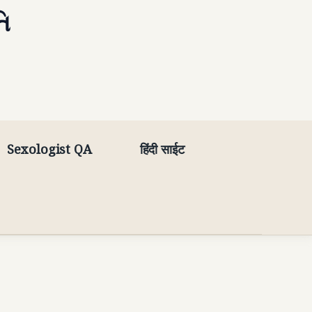
તિ
Sexologist QA
हिंदी साईट