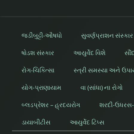
જડીબુટ્ટી-ઔષધો
સુવર્ણપ્રાશન સંસ્કાર
ષોડશ સંસ્કાર
આયુર્વેદ વિશે
સૌં
રોગ-ચિકિત્સા
સ્ત્રી સમસ્યા અને ઉપ
યોગ-પ્રાણાયામ
વા (સાંધા) ના રોગો
બ્લડપ્રેશર – હ્રદયરોગ
શરદી-ઉધરસ-શ
ડાયાબીટીસ
આયુર્વેદ ટિપ્સ