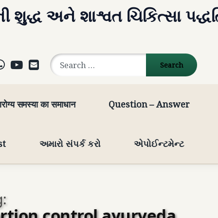
ી શુદ્ધ અને શાશ્વત ચિકિત્સા પદ્ધ
Search for:
ok
agram
elegram
WhatsApp
YouTube
E-mail
रोग्य समस्या का समाधान
Question – Answer
st
અમારો સંપર્ક કરો
એપોઈન્ટમેન્ટ
:
rtion control ayurveda