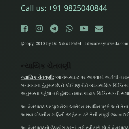
Call us:
+91-9825040844
Facebook
Instagram
Telegram
WhatsApp
YouTube
E-mail
@copy, 2010 by Dr. Nikul Patel - lifecareayurveda.com
ન્યાયિક ચેતવણી
ન્યાયિક ચેતવણી:
આ વેબસાઇટ પર આપવામાં આવેલી તમામ મ
બનાવવાના હેતુસર છે. તે કોઈપણ રીતે વ્યાવસાયિક ચિકિત
અનુસરતા પહેલા તમે હંમેશા તમારા લાયક ચિકિત્સકની સલા
આ વેબસાઇટ પર પૂછાયેલા આરોગ્ય સંબંધિત પ્રશ્નો અને તેના 
અથવા ગોપનીય માહિતી જાહેર ન કરે તેની સંપૂર્ણ જવાબદારી 
આ વેબસાઇટનો ઉપયોગ કરતાં, તમે સ્વીકારો છો કે વેબસા