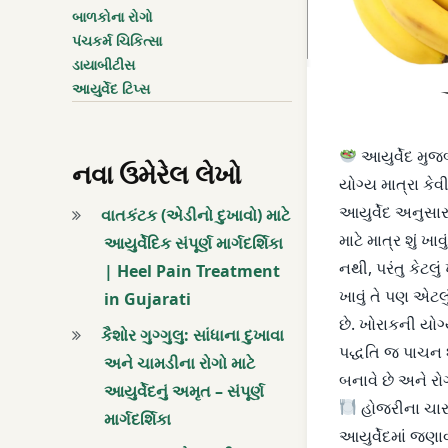
બાળકોના રોગો
આયુર્વેદ
પંચકર્મ ચિકિત્સા
ડાયાબીટીસ
આયુર્વેદ આહાર
આયુર્વેદ ટિપ્સ
આયુર્વેદ જ્ઞાન
આયુર્વેદ મુ
નવા ઉમેરેલ લેખો
આયુર્વેદ ટીપ્સ
યોગ્ય માત્રા ક
આયુર્વેદ અનુસા
વાતકંટક (એડીનો દુખાવો) માટે
આયુર્વેદ સ્વાસ્થ્ય ટિપ્
માટે માત્ર શું ખાવ
આયુર્વેદિક સંપૂર્ણ માર્ગદર્શિકા
નથી, પરંતુ કેટલું 
| Heel Pain Treatment
આયુર્વેદમાં આહાર
ખાવું તે પણ એટલુ
in Gujarati
છે. ખોરાકની યોગ
આયુર્વેદિક ઉપચાર
કૈશોર ગુગ્ગુલુ: સાંધાના દુખાવા
પદ્ધતિ જ પાચન
અને ચામડીના રોગો માટે
આરોગ્ય
બનાવે છે અને રો
આયુર્વેદનું અમૃત – સંપૂર્ણ
હોજરીના ચાર 
માર્ગદર્શિકા
આહાર
આયુર્વેદમાં જણા