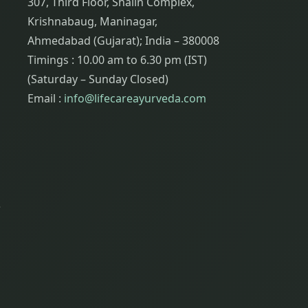
307, Third Floor, Shalin Complex,
Krishnabaug, Maninagar,
Ahmedabad (Gujarat); India – 380008
Timings : 10.00 am to 6.30 pm (IST)
(Saturday – Sunday Closed)
Email :
info@lifecareayurveda.com
ર