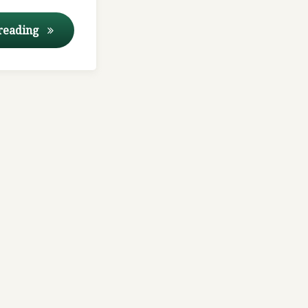
આહારની માત્રા સમજીએ આયુર્વેદ થકી..
 reading