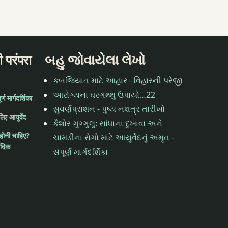
 परंपरा
બહુ જોવાયેલા લેખો
કબજિયાત માટે આહાર - વિહારની પરેજી
આરોગ્યના ઘરગથ્થુ ઉપાયો…22
ण मार्गदर्शिका
સુવર્ણપ્રાશન - પુષ્ય નક્ષત્ર તારીખો
लिए आयुर्वेद
કૈશોર ગુગ્ગુલુ: સાંધાના દુખાવા અને
 होनी चाहिए?
ચામડીના રોગો માટે આયુર્વેદનું અમૃત -
वेदिक
સંપૂર્ણ માર્ગદર્શિકા