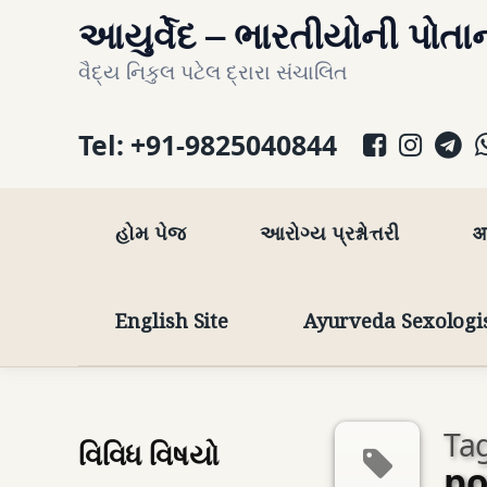
Skip
આયુર્વેદ – ભારતીયોની પોતાન
to
વૈદ્ય નિકુલ પટેલ દ્રારા સંચાલિત
content
Facebo
Inst
T
Tel:
+91-9825040844
હોમ પેજ
આરોગ્ય પ્રશ્નોત્તરી
आ
English Site
Ayurveda Sexologi
Tag
વિવિધ વિષયો
po