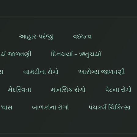
આહાર-પરેજી
વંધ્યત્વ
દર્ય જાળવણી
દિનચર્યા – ઋતુચર્યા
ાય
ચામડીના રોગો
આરોગ્ય જાળવણી
મેદસ્વિતા
માનસિક રોગો
પેટના રોગો
્વાસ
બાળકોના રોગો
પંચકર્મ ચિકિત્સા