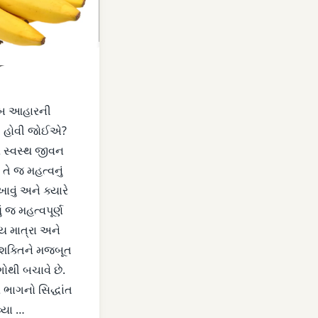
જબ આહારની
ેવી હોવી જોઈએ?
ર સ્વસ્થ જીવન
સ
ું તે જ મહત્વનું
ખાવું અને ક્યારે
ં જ મહત્વપૂર્ણ
્ય માત્રા અને
 શક્તિને મજબૂત
ગોથી બચાવે છે.
ભાગનો સિદ્ધાંત
વ્યા …