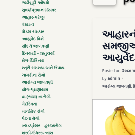
જડીબુટ્ટી-ઔષધો
સુવર્ણપ્રાશન સંસ્કાર
આહાર-પરેજી
Tagged
વંધ્યત્વ
Leave a C
આહારની
agni concept
ષોડશ સંસ્કાર
આયુર્વેદ વિશે
સમજી
ama toxin
સૌંદર્ય જાળવણી
દિનચર્યા – ઋતુચર્યા
આયુર્વેદ
digestion ayurve
રોગ-ચિકિત્સા
સ્ત્રી સમસ્યા અને ઉપાય
Posted on
Decemb
healthy eating a
ચામડીના રોગો
by
admin
આરોગ્ય જાળવણી
Categories:
આરોગ્ય જાળવણી
,
દ
portion control 
યોગ-પ્રાણાયામ
વા (સાંધા) ના રોગો
અગ્નિ
મેદસ્વિતા
માનસિક રોગો
અજીર્ણ
પેટના રોગો
બ્લડપ્રેશર – હ્રદયરોગ
આમ
શરદી-ઉધરસ-શ્વાસ