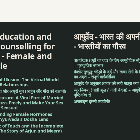
Education and
आयुर्वेद - भारत की अपनी
ounselling for
- भारतीयों का गौरव
 - Female and
वातकंटक (एड़ी का दर्द) के लिए आयुर्वेदिक संपूर्
le
| प्राकृतिक उपचार
कैशोर गुग्गुलु: जोड़ों के दर्द और त्वचा रोगों के 
का अमृत – संपूर्ण मार्गदर्शिका
 Illusion: The Virtual World
आयुर्वेद के अनुसार आहार की सही मात्रा क्या
Relationships
न्यूराल्जिया (नाड़ी शूल / नाड़ी वेदना) – आयुर्
गीत और अधूरी धुन (अर्जुन और मीरा की कहानी)
दृष्टिकोण से
easure: A Vital Part of Married
अजवाइन इतनी उपयोगी!
scuss Freely and Make Your Sex
 Sensual
nding Female Hormones
Ayurveda’s Dosha Lens
c of Touch and the Incomplete
he Story of Arjun and Meera)