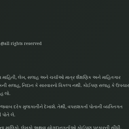
 @all rights reserved
ાહિતી, લેખ, સલાહ અને ચર્ચાઓ માત્ર શૈક્ષણિક અને માહિતગાર
્સકની સલાહ, નિદાન કે સારવારનો વિકલ્પ નથી. કોઈપણ સલાહ કે ઉપચા
હ લો.
જવાબ દરેક મુલાકાતીને દેખાશે. તેથી, વપરાશકર્તા પોતાની વ્યક્તિગત
પોતે લે.
ઇટના માલિકો, લેખકો અથવા યોગદાનકર્તાઓ કોઈપણ પ્રકારની સીધી,