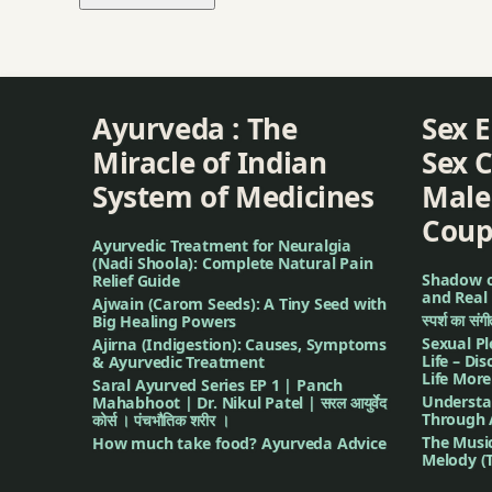
Ayurveda : The
Sex 
Miracle of Indian
Sex C
System of Medicines
Male
Coup
Ayurvedic Treatment for Neuralgia
(Nadi Shoola): Complete Natural Pain
Shadow of
Relief Guide
and Real 
Ajwain (Carom Seeds): A Tiny Seed with
स्पर्श का सं
Big Healing Powers
Sexual Pl
Ajirna (Indigestion): Causes, Symptoms
Life – Di
& Ayurvedic Treatment
Life More
Saral Ayurved Series EP 1 | Panch
Understa
Mahabhoot | Dr. Nikul Patel | सरल आयुर्वेद
Through 
कोर्स । पंचभौतिक शरीर ।
The Musi
How much take food? Ayurveda Advice
Melody (T