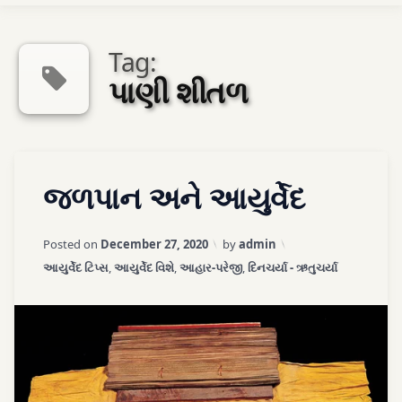
Ayurveda Sexologist
Tag:
પાણી શીતળ
અમારો સંપર્ક કરો
Tagged
એપોઈન્ટમેન્ટ
Leave
જળપાન અને આયુર્વેદ
અતિશય
a
ઠંડુ પાણી
Comment
on
Updated on
April 3, 2026
Posted on
December 27, 2020
by
admin
જળપાન
અશુદ્ધ
Categories:
આયુર્વેદ ટિપ્સ
,
આયુર્વેદ વિશે
,
આહાર-પરેજી
,
દિનચર્યા - ઋતુચર્યા
અને
આયુર્વેદ
એઠું
કેવું
પીવું