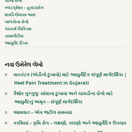
મેદ
પેટના રોગો
બ્લડપ્રેશર – હ્રદયરોગ
વધારે
શરદી-ઉધરસ-શ્વાસ
પડતો
બાળકોના રોગો
પેશાબ
પંચકર્મ ચિકિત્સા
આવતો
ડાયાબીટીસ
હોય
આયુર્વેદ ટિપ્સ
વસંત
નવા ઉમેરેલ લેખો
ઋતુ
ઉકાળેલું
વાતકંટક (એડીનો દુખાવો) માટે આયુર્વેદિક સંપૂર્ણ માર્ગદર્શિકા |
પાણી
Heel Pain Treatment in Gujarati
વાસી
કૈશોર ગુગ્ગુલુ: સાંધાના દુખાવા અને ચામડીના રોગો માટે
આયુર્વેદનું અમૃત – સંપૂર્ણ માર્ગદર્શિકા
શરદ
આમવાત – એક જટીલ સમસ્યા
ઋતુ
કરમિયાં – કૃમિ રોગ – લક્ષણો, કારણો અને આયુર્વેદિક ઉપચાર
શરદી