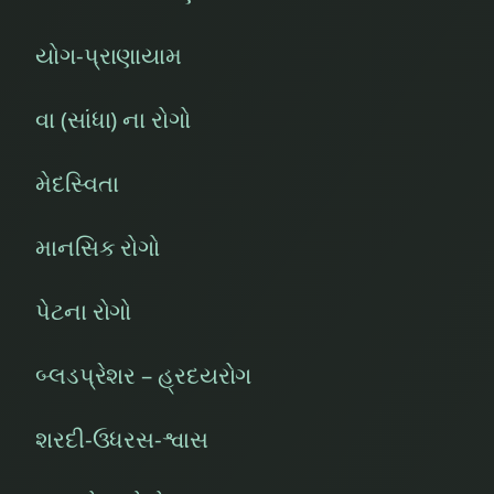
યોગ-પ્રાણાયામ
વા (સાંધા) ના રોગો
મેદસ્વિતા
માનસિક રોગો
પેટના રોગો
બ્લડપ્રેશર – હ્રદયરોગ
શરદી-ઉધરસ-શ્વાસ