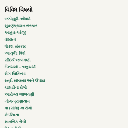
વિવિધ વિષયો
પાણી
કેટલું
જડીબુટ્ટી-ઔષધો
પીવું
સુવર્ણપ્રાશન સંસ્કાર
આહાર-પરેજી
પાણી
વંધ્યત્વ
વધારે
ષોડશ સંસ્કાર
પડતું
આયુર્વેદ વિશે
ન
સૌંદર્ય જાળવણી
પીવું
દિનચર્યા – ઋતુચર્યા
રોગ-ચિકિત્સા
પાણી
સ્ત્રી સમસ્યા અને ઉપાય
શીતળ
ચામડીના રોગો
આરોગ્ય જાળવણી
બંધિયાર
યોગ-પ્રાણાયામ
વા (સાંધા) ના રોગો
મંદાગ્નિ
મેદસ્વિતા
માનસિક રોગો