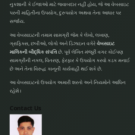
નુકશાની કે ઈજાઓ માટે જવાબદાર નહીં હોય, જે આ વેબસાઇટ
પરની માહિતીના ઉપયોગ, દુરુપયોગ અથવા તેના આધાર પર
સર્જાય.
આ વેબસાઇટની તમામ સામગ્રી જેમ કે લેખો, લખાણ,
ગ્રાફિક્સ, છબીઓ, લોગો અને ડિઝાઇન વગેરે
વેબસાઇટ
માલિકની બૌદ્ધિક સંપત્તિ
છે. પૂર્વ લેખિત મંજૂરી વગર કોઈપણ
સામગ્રીની નકલ, વિતરણ, ફેરફાર કે ઉપયોગ કરવો કડક મનાઈ
છે અને તેના વિરુદ્ધ કાનૂની કાર્યવાહી થઈ શકે છે.
આ વેબસાઇટનો ઉપયોગ અમારી શરતો અને નિયમોને આધિન
રહેશે।
Contact Us