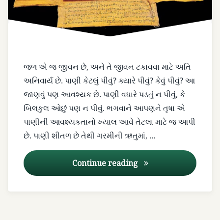
ક્યારે
પીવું
જલોદર
જળ
જળ એ જ જીવન છે, અને તે જીવન ટકાવવા માટે અતિ
અનિવાર્ય છે. પાણી કેટલું પીવું? ક્યારે પીવું? કેવું પીવું? આ
તરસ
જાણવું પણ આવશ્યક છે. પાણી વધારે પડતું ન પીવું, કે
નો
બિલકુલ ઓછું પણ ન પીવું. ભગવાને આપણને તૃષા એ
વેગ
પાણીની આવશ્યકતાનો ખ્યાલ આવે તેટલા માટે જ આપી
રોકવો
નહિં.
છે. પાણી શીતળ છે તેથી ગરમીની ઋતુમાં, …
તાવ
જળપાન અને આયુર્વેદ
Continue reading
તૃષા
નરણાં
કોઠે