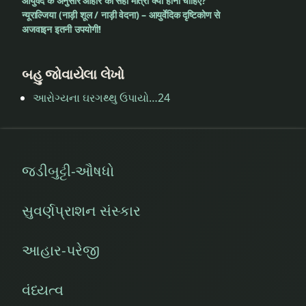
आयुर्वेद के अनुसार आहार की सही मात्रा क्या होनी चाहिए?
न्यूराल्जिया (नाड़ी शूल / नाड़ी वेदना) – आयुर्वेदिक दृष्टिकोण से
अजवाइन इतनी उपयोगी!
બહુ જોવાયેલા લેખો
આરોગ્યના ઘરગથ્થુ ઉપાયો…24
જડીબુટ્ટી-ઔષધો
સુવર્ણપ્રાશન સંસ્કાર
આહાર-પરેજી
વંધ્યત્વ