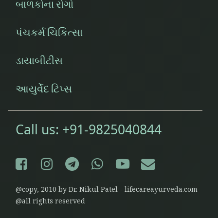
બાળકોના રોગો
પંચકર્મ ચિકિત્સા
ડાયાબીટીસ
આયુર્વેદ ટિપ્સ
Call us:
+91-9825040844
Facebook
Instagram
Telegram
WhatsApp
YouTube
E-mail
@copy, 2010 by Dr. Nikul Patel - lifecareayurveda.com
@all rights reserved