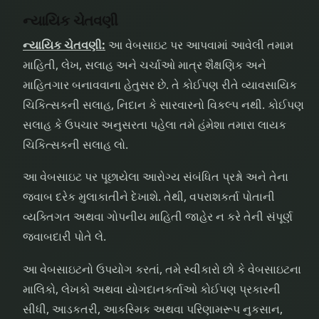
ન્યાયિક ચેતવણી
ન્યાયિક ચેતવણી:
આ વેબસાઇટ પર આપવામાં આવેલી તમામ
માહિતી, લેખ, સલાહ અને ચર્ચાઓ માત્ર શૈક્ષણિક અને
માહિતગાર બનાવવાના હેતુસર છે. તે કોઈપણ રીતે વ્યાવસાયિક
ચિકિત્સકની સલાહ, નિદાન કે સારવારનો વિકલ્પ નથી. કોઈપણ
સલાહ કે ઉપચાર અનુસરતા પહેલા તમે હંમેશા તમારા લાયક
ચિકિત્સકની સલાહ લો.
આ વેબસાઇટ પર પૂછાયેલા આરોગ્ય સંબંધિત પ્રશ્નો અને તેના
જવાબ દરેક મુલાકાતીને દેખાશે. તેથી, વપરાશકર્તા પોતાની
વ્યક્તિગત અથવા ગોપનીય માહિતી જાહેર ન કરે તેની સંપૂર્ણ
જવાબદારી પોતે લે.
આ વેબસાઇટનો ઉપયોગ કરતાં, તમે સ્વીકારો છો કે વેબસાઇટના
માલિકો, લેખકો અથવા યોગદાનકર્તાઓ કોઈપણ પ્રકારની
સીધી, આડકતરી, આકસ્મિક અથવા પરિણામરૂપ નુકસાન,