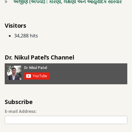
અજીર્ણ (અપચો) : કારણો, લક્ષણો અને આયુર્વેદિક સારવાર
સોજા
Visitors
34,288 hits
Dr. Nikul Patel’s Channel
Subscribe
E-mail Address: