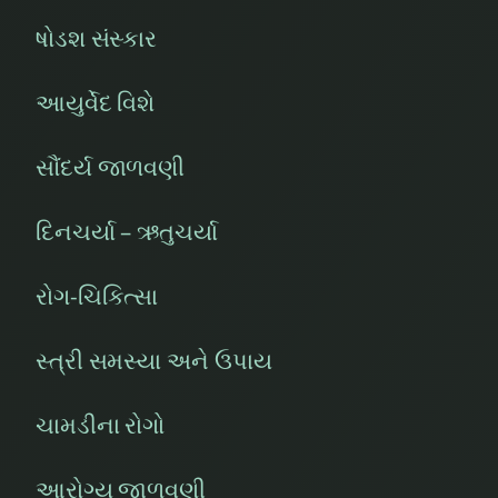
ષોડશ સંસ્કાર
આયુર્વેદ વિશે
સૌંદર્ય જાળવણી
દિનચર્યા – ઋતુચર્યા
રોગ-ચિકિત્સા
સ્ત્રી સમસ્યા અને ઉપાય
ચામડીના રોગો
આરોગ્ય જાળવણી