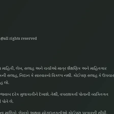
 @all rights reserved
ાહિતી, લેખ, સલાહ અને ચર્ચાઓ માત્ર શૈક્ષણિક અને માહિતગાર
્સકની સલાહ, નિદાન કે સારવારનો વિકલ્પ નથી. કોઈપણ સલાહ કે ઉપચા
હ લો.
જવાબ દરેક મુલાકાતીને દેખાશે. તેથી, વપરાશકર્તા પોતાની વ્યક્તિગત
પોતે લે.
ઇટના માલિકો, લેખકો અથવા યોગદાનકર્તાઓ કોઈપણ પ્રકારની સીધી,