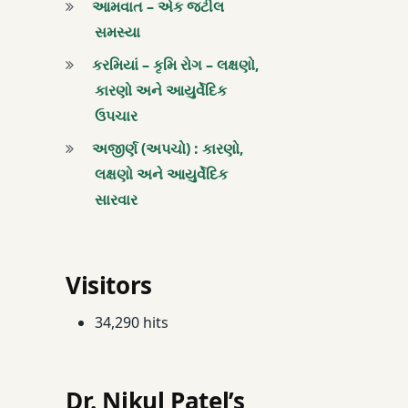
આમવાત – એક જટીલ
વધારે પડતો પેશાબ આ
સમસ્યા
વસંત ઋતુ ઉકાળેલું પ
કરમિયાં – કૃમિ રોગ – લક્ષણો,
કારણો અને આયુર્વેદિક
વાસી
ઉપચાર
અજીર્ણ (અપચો) : કારણો,
શરદ ઋતુ
લક્ષણો અને આયુર્વેદિક
શરદી
સારવાર
સોજા
Visitors
34,290 hits
Dr. Nikul Patel’s