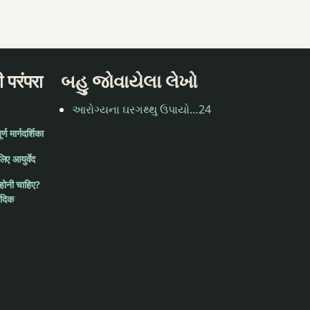
 परंपरा
બહુ જોવાયેલા લેખો
આરોગ્યના ઘરગથ્થુ ઉપાયો…24
ण मार्गदर्शिका
लिए आयुर्वेद
 होनी चाहिए?
वेदिक