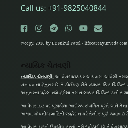
Call us:
+91-9825040844
Facebook
Instagram
Telegram
WhatsApp
YouTube
E-mail
@copy, 2010 by Dr. Nikul Patel - lifecareayurveda.com
ન્યાયિક ચેતવણી
ન્યાયિક ચેતવણી:
આ વેબસાઇટ પર આપવામાં આવેલી તમામ મ
બનાવવાના હેતુસર છે. તે કોઈપણ રીતે વ્યાવસાયિક ચિકિત
અનુસરતા પહેલા તમે હંમેશા તમારા લાયક ચિકિત્સકની સલા
આ વેબસાઇટ પર પૂછાયેલા આરોગ્ય સંબંધિત પ્રશ્નો અને તેના 
અથવા ગોપનીય માહિતી જાહેર ન કરે તેની સંપૂર્ણ જવાબદારી 
આ વેબસાઇટનો ઉપયોગ કરતાં, તમે સ્વીકારો છો કે વેબસા