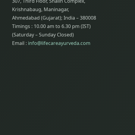
307, Third Floor, Shalin Complex,
Krishnabaug, Maninagar,
Ahmedabad (Gujarat); India – 380008
Timings : 10.00 am to 6.30 pm (IST)
(Saturday – Sunday Closed)
Email :
info@lifecareayurveda.com
ર