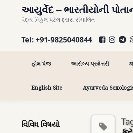
Skip
આયુર્વેદ – ભારતીયોની પોતાન
to
વૈદ્ય નિકુલ પટેલ દ્રારા સંચાલિત
content
Facebo
Inst
T
Tel:
+91-9825040844
હોમ પેજ
આરોગ્ય પ્રશ્નોત્તરી
आ
English Site
Ayurveda Sexologi
Tag
વિવિધ વિષયો
ક્ય