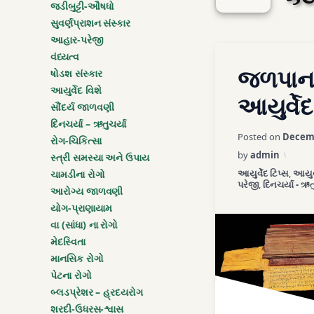
જડીબુટ્ટી-ઔષધો
સુવર્ણપ્રાશન સંસ્કાર
આહાર-પરેજી
Tagged
વંધ્યત્વ
Leave a C
જળપાન
અતિશય ઠંડુ પાણી
ષોડશ સંસ્કાર
આયુર્વેદ વિશે
આયુર્વેદ
અશુદ્ધ
સૌંદર્ય જાળવણી
દિનચર્યા – ઋતુચર્યા
Posted on
Decemb
એઠું
રોગ-ચિકિત્સા
by
admin
સ્ત્રી સમસ્યા અને ઉપાય
કેવું પીવું
Categories:
આયુર્વેદ ટિપ્સ
,
આયુર્
ચામડીના રોગો
પરેજી
,
દિનચર્યા - ઋત
આરોગ્ય જાળવણી
ક્યારે પીવું
યોગ-પ્રાણાયામ
વા (સાંધા) ના રોગો
જલોદર
મેદસ્વિતા
માનસિક રોગો
જળ
પેટના રોગો
બ્લડપ્રેશર – હ્રદયરોગ
તરસ નો વેગ રોકવો નહિ
શરદી-ઉધરસ-શ્વાસ