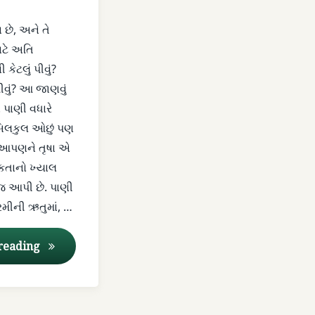
ે, અને તે
ાટે અતિ
 કેટલું પીવું?
ં પીવું? આ જાણવું
પાણી વધારે
ે બિલકુલ ઓછું પણ
ે આપણને તૃષા એ
ં
તાનો ખ્યાલ
 જ આપી છે. પાણી
રમીની ઋતુમાં, …
જળપાન અને આયુર્વેદ
 reading