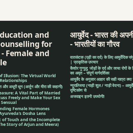
Education and
आयुर्वेद - भारत की अपनी
ounselling for
- भारतीयों का गौरव
 - Female and
वातकंटक (एड़ी का दर्द) के लिए आयुर्वेदिक संपूर्
le
| प्राकृतिक उपचार
कैशोर गुग्गुलु: जोड़ों के दर्द और त्वचा रोगों के 
का अमृत – संपूर्ण मार्गदर्शिका
 Illusion: The Virtual World
आयुर्वेद के अनुसार आहार की सही मात्रा क्या
Relationships
न्यूराल्जिया (नाड़ी शूल / नाड़ी वेदना) – आयुर्
गीत और अधूरी धुन (अर्जुन और मीरा की कहानी)
दृष्टिकोण से
easure: A Vital Part of Married
अजवाइन इतनी उपयोगी!
scuss Freely and Make Your Sex
 Sensual
nding Female Hormones
Ayurveda’s Dosha Lens
c of Touch and the Incomplete
he Story of Arjun and Meera)