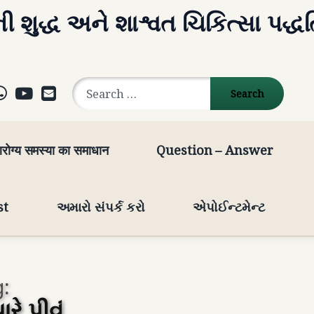
ી શુદ્ધ અને શાશ્વત ચિકિત્સા પદ્ધ
Search for:
ok
agram
elegram
WhatsApp
YouTube
E-mail
रोग्य समस्या का समाधान
Question – Answer
st
અમારો સંપર્ક કરો
એપોઈન્ટમેન્ટ
:
ારે પીવું