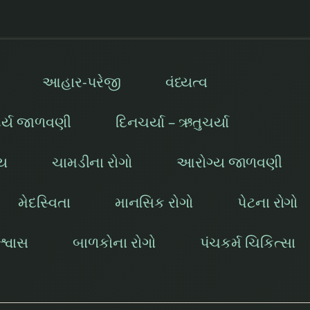
આહાર-પરેજી
વંધ્યત્વ
દર્ય જાળવણી
દિનચર્યા – ઋતુચર્યા
ાય
ચામડીના રોગો
આરોગ્ય જાળવણી
મેદસ્વિતા
માનસિક રોગો
પેટના રોગો
્વાસ
બાળકોના રોગો
પંચકર્મ ચિકિત્સા