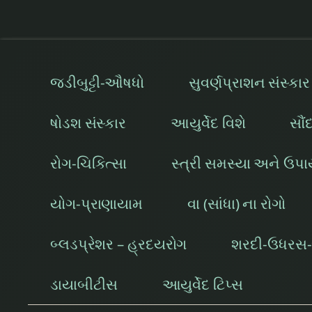
જડીબુટ્ટી-ઔષધો
સુવર્ણપ્રાશન સંસ્કાર
ષોડશ સંસ્કાર
આયુર્વેદ વિશે
સૌં
રોગ-ચિકિત્સા
સ્ત્રી સમસ્યા અને ઉપ
યોગ-પ્રાણાયામ
વા (સાંધા) ના રોગો
બ્લડપ્રેશર – હ્રદયરોગ
શરદી-ઉધરસ-શ
ડાયાબીટીસ
આયુર્વેદ ટિપ્સ