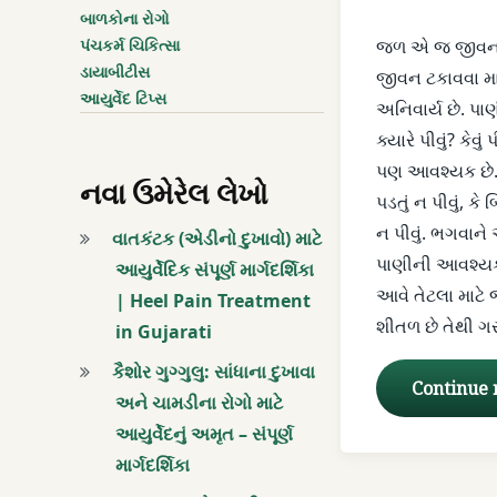
બાળકોના રોગો
તાવ
પંચકર્મ ચિકિત્સા
જળ એ જ જીવન છ
ડાયાબીટીસ
જીવન ટકાવવા મ
તૃષા
આયુર્વેદ ટિપ્સ
અનિવાર્ય છે. પાણી
ક્યારે પીવું? કેવુ
નરણાં કોઠે
પણ આવશ્યક છે. 
નવા ઉમેરેલ લેખો
પાણી કેટલું પીવું
પડતું ન પીવું, ક
ન પીવું. ભગવાન
વાતકંટક (એડીનો દુખાવો) માટે
પાણી વધારે પડતું ન પીવુ
પાણીની આવશ્યક
આયુર્વેદિક સંપૂર્ણ માર્ગદર્શિકા
આવે તેટલા માટે
| Heel Pain Treatment
પાણી શીતળ
શીતળ છે તેથી ગ
in Gujarati
બંધિયાર
કૈશોર ગુગ્ગુલુ: સાંધાના દુખાવા
Continue
અને ચામડીના રોગો માટે
મંદાગ્નિ
આયુર્વેદનું અમૃત – સંપૂર્ણ
માર્ગદર્શિકા
મેદ