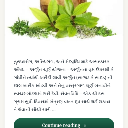
hart
mate
heart
tonic
hridayrog
kshri
હ્રદયરોગ, અસ્થિભંગ, અને મેદવૃધ્ધિ માટે અસરકારક
paak
ઔષધ – અર્જુન ચૂર્ણ યોજના – અર્જુનના વૃક્ષ ઉપરથી કે
ગાંધીને ત્યાંથી ખરીદી લાવી અર્જુન (સાજડ કે સાદડ) ની
lohi
ni
છાલ બારીક ખાંડવી અને તેનું વસ્ત્રગાળ ચૂર્ણ બનાવીને
unap
સ્વચ્છ બોટલમાં ભરી દેવી. સેવનવિધિ – એક થી દસ
ગ્રામ સુધી દિવસમાં બેત્રણ વખત દૂધ સાથે લઈ શકાય
lohi
તે લેવાની સૌથી સારી …
saaf
karanar
અર્જુન ચૂર્ણ
Continue reading