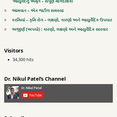
આયુર્વેદનું અમૃત – સંપૂર્ણ માર્ગદર્શિકા
આમવાત – એક જટીલ સમસ્યા
કરમિયાં – કૃમિ રોગ – લક્ષણો, કારણો અને આયુર્વેદિક ઉપચાર
અજીર્ણ (અપચો) : કારણો, લક્ષણો અને આયુર્વેદિક સારવાર
Visitors
34,300 hits
Dr. Nikul Patel’s Channel