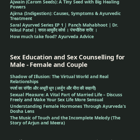
Ajwain (Carom Seeds): A Tiny Seed with Big Healing
Powers
Ajirna (Indigestion): Causes, Symptoms & Ayurvedic
Treatment
Saral Ayurved Series EP 1 | Panch Mahabhoot | Dr.
Nikul Patel | सरल आयुर्वेद कोर्स । पंचभौतिक शरीर ।
How much take food? Ayurveda Advice
Sex Education and Sex Counselling for
Male - Female and Couple
Shadow of Illusion: The Virtual World and Real
Relationships
स्पर्श का संगीत और अधूरी धुन (अर्जुन और मीरा की कहानी)
Sexual Pleasure: A Vital Part of Married Life – Discuss
Freely and Make Your Sex Life More Sensual
Understanding Female Hormones Through Ayurveda’s
Dosha Lens
The Music of Touch and the Incomplete Melody (The
Story of Arjun and Meera)