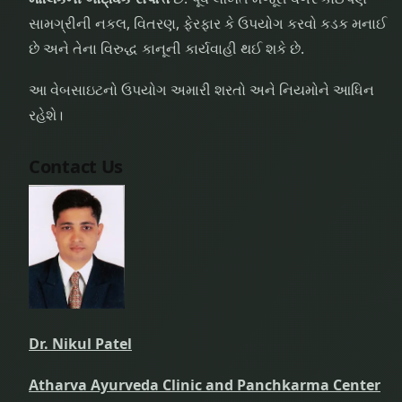
સામગ્રીની નકલ, વિતરણ, ફેરફાર કે ઉપયોગ કરવો કડક મનાઈ
છે અને તેના વિરુદ્ધ કાનૂની કાર્યવાહી થઈ શકે છે.
આ વેબસાઇટનો ઉપયોગ અમારી શરતો અને નિયમોને આધિન
રહેશે।
Contact Us
Dr. Nikul Patel
Atharva Ayurveda Clinic and Panchkarma Center