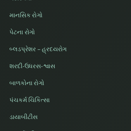
માનસિક રોગો
પેટના રોગો
બ્લડપ્રેશર – હ્રદયરોગ
શરદી-ઉધરસ-શ્વાસ
બાળકોના રોગો
પંચકર્મ ચિકિત્સા
ડાયાબીટીસ