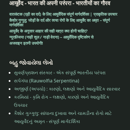
आयुर्वेद - भारत की अपनी परंपरा - भारतीयों का गौरव
वातकंटक (एड़ी का दर्द) के लिए आयुर्वेदिक संपूर्ण मार्गदर्शिका | प्राकृतिक उपचार
कैशोर गुग्गुलु: जोड़ों के दर्द और त्वचा रोगों के लिए आयुर्वेद का अमृत – संपूर्ण
मार्गदर्शिका
आयुर्वेद के अनुसार आहार की सही मात्रा क्या होनी चाहिए?
न्यूराल्जिया (नाड़ी शूल / नाड़ी वेदना) – आयुर्वेदिक दृष्टिकोण से
अजवाइन इतनी उपयोगी!
બહુ જોવાયેલા લેખો
સુવર્ણપ્રાશન સંસ્કાર - એક સંપૂર્ણ ભારતીય પરંપરા
સર્પગંધા (Rauwolfia Serpentina)
અજીર્ણ (અપચો) : કારણો, લક્ષણો અને આયુર્વેદિક સારવાર
કરમિયાં - કૃમિ રોગ – લક્ષણો, કારણો અને આયુર્વેદિક
ઉપચાર
કૈશોર ગુગ્ગુલુ: સાંધાના દુખાવા અને ચામડીના રોગો માટે
આયુર્વેદનું અમૃત - સંપૂર્ણ માર્ગદર્શિકા