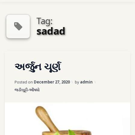
Ayurveda Sexologist
Tag:
sadad
અમારો સંપર્ક કરો
Tagged
એપોઈન્ટમેન્ટ
Leave
અર્જુન ચૂર્ણ
arjun
a
Comment
on
arjun
Updated on
April 3, 2026
Posted on
December 27, 2020
by
admin
અર્જુન
chhal
Categories:
જડીબુટ્ટી-ઔષધો
ચૂર્ણ
ashthibhang
doodh
paak