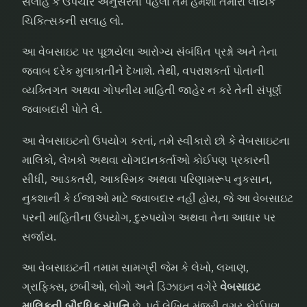
સલાહ કે ઉપચાર અનુસરતા પહેલા તમે હંમેશા તમારા લાયક
ચિકિત્સકની સલાહ લો.
આ વેબસાઇટ પર પૂછાયેલા આરોગ્ય સંબંધિત પ્રશ્નો અને તેના
જવાબ દરેક મુલાકાતીને દેખાશે. તેથી, વપરાશકર્તા પોતાની
વ્યક્તિગત અથવા ગોપનીય માહિતી જાહેર ન કરે તેની સંપૂર્ણ
જવાબદારી પોતે લે.
આ વેબસાઇટનો ઉપયોગ કરતાં, તમે સ્વીકારો છો કે વેબસાઇટના
માલિકો, લેખકો અથવા યોગદાનકર્તાઓ કોઈપણ પ્રકારની
સીધી, આડકતરી, આકસ્મિક અથવા પરિણામરૂપ નુકસાન,
નુકશાની કે ઈજાઓ માટે જવાબદાર નહીં હોય, જે આ વેબસાઇટ
પરની માહિતીના ઉપયોગ, દુરુપયોગ અથવા તેના આધાર પર
સર્જાય.
આ વેબસાઇટની તમામ સામગ્રી જેમ કે લેખો, લખાણ,
ગ્રાફિક્સ, છબીઓ, લોગો અને ડિઝાઇન વગેરે
વેબસાઇટ
માલિકની બૌદ્ધિક સંપત્તિ
છે. પૂર્વ લેખિત મંજૂરી વગર કોઈપણ