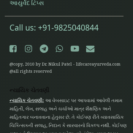
આયુર્વેદ ટિપ્સ
Call us:
+91-9825040844
Facebook
Instagram
Telegram
WhatsApp
YouTube
E-mail
@copy, 2010 by Dr. Nikul Patel - lifecareayurveda.com
@all rights reserved
ન્યાયિક ચેતવણી
ન્યાયિક ચેતવણી:
આ વેબસાઇટ પર આપવામાં આવેલી તમામ
માહિતી, લેખ, સલાહ અને ચર્ચાઓ માત્ર શૈક્ષણિક અને
માહિતગાર બનાવવાના હેતુસર છે. તે કોઈપણ રીતે વ્યાવસાયિક
ચિકિત્સકની સલાહ, નિદાન કે સારવારનો વિકલ્પ નથી. કોઈપણ