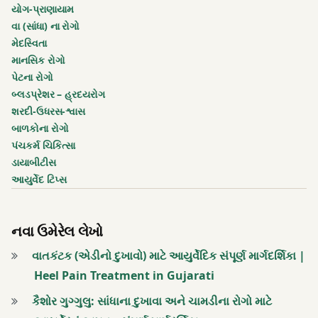
યોગ-પ્રાણાયામ
મેદવૃધ્ધિ
વા (સાંધા) ના રોગો
મેદસ્વિતા
લોહીને
માનસિક રોગો
સુધારનારું
પેટના રોગો
બ્લડપ્રેશર – હ્રદયરોગ
સાજડ
શરદી-ઉધરસ-શ્વાસ
બાળકોના રોગો
સાદડ
પંચકર્મ ચિકિત્સા
ડાયાબીટીસ
હ્રદયરોગ
આયુર્વેદ ટિપ્સ
નવા ઉમેરેલ લેખો
વાતકંટક (એડીનો દુખાવો) માટે આયુર્વેદિક સંપૂર્ણ માર્ગદર્શિકા |
Heel Pain Treatment in Gujarati
કૈશોર ગુગ્ગુલુ: સાંધાના દુખાવા અને ચામડીના રોગો માટે