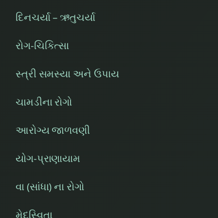
દિનચર્યા – ઋતુચર્યા
રોગ-ચિકિત્સા
સ્ત્રી સમસ્યા અને ઉપાય
ચામડીના રોગો
આરોગ્ય જાળવણી
યોગ-પ્રાણાયામ
વા (સાંધા) ના રોગો
મેદસ્વિતા