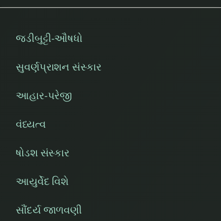
જડીબુટ્ટી-ઔષધો
સુવર્ણપ્રાશન સંસ્કાર
આહાર-પરેજી
વંધ્યત્વ
ષોડશ સંસ્કાર
આયુર્વેદ વિશે
સૌંદર્ય જાળવણી