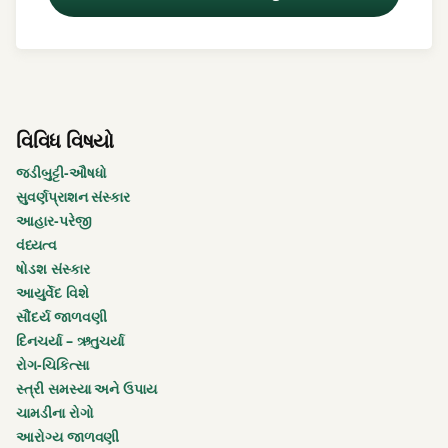
lohi
sudharnar
medorog
વિવિધ વિષયો
sadad
જડીબુટ્ટી-ઔષધો
sadad
સુવર્ણપ્રાશન સંસ્કાર
chhal
આહાર-પરેજી
વંધ્યત્વ
vajan
ષોડશ સંસ્કાર
ghatado
આયુર્વેદ વિશે
સૌંદર્ય જાળવણી
અર્જુન
દિનચર્યા – ઋતુચર્યા
રોગ-ચિકિત્સા
ક્ષીરપાક
સ્ત્રી સમસ્યા અને ઉપાય
ચામડીના રોગો
દૂધપાક
આરોગ્ય જાળવણી