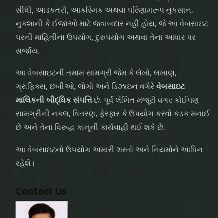
સીધી, આડકતરી, આકસ્મિક અથવા પરિણામરૂપ નુકસાન,
નુકશાની કે ઈજાઓ માટે જવાબદાર નહીં હોય, જે આ વેબસાઇટ
પરની માહિતીના ઉપયોગ, દુરુપયોગ અથવા તેના આધાર પર
સર્જાય.
આ વેબસાઇટની તમામ સામગ્રી જેમ કે લેખો, લખાણ,
ગ્રાફિક્સ, છબીઓ, લોગો અને ડિઝાઇન વગેરે
વેબસાઇટ
માલિકની બૌદ્ધિક સંપત્તિ
છે. પૂર્વ લેખિત મંજૂરી વગર કોઈપણ
સામગ્રીની નકલ, વિતરણ, ફેરફાર કે ઉપયોગ કરવો કડક મનાઈ
છે અને તેના વિરુદ્ધ કાનૂની કાર્યવાહી થઈ શકે છે.
આ વેબસાઇટનો ઉપયોગ અમારી શરતો અને નિયમોને આધિન
રહેશે।
Contact Us