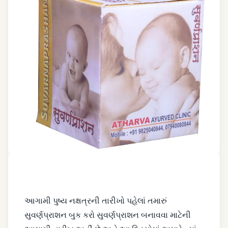
આયુર્વેદિક
પ્રતિરક્ષા
આયુર્વેદિક
સોનાના
ટીપાં
આરોગ્યપ્રદ
ઘી
અને
મધ
ડાયજેશન
પાવર
આગામી પુષ્ય નક્ષત્રની તારીખો પહેલાં તમારું
ડો.નિકુલ
પટેલ
સુવર્ણપ્રાશન બુક કરો સુવર્ણપ્રાશન બનાવવા માટેની