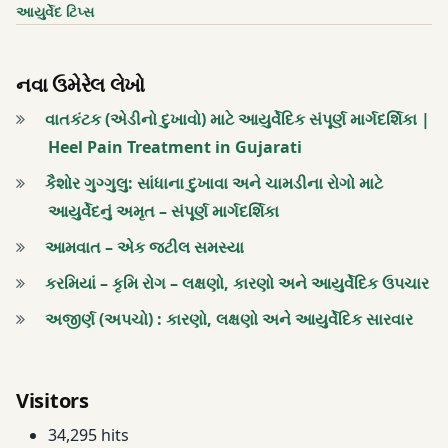
બેટર
આયુર્વેદ ટિપ્સ
ચાઇલ્ડ
નવા ઉમેરેલ લેખો
ભારતમાં
સુવર્ણપ્રશન
વાતકંટક (એડીનો દુખાવો) માટે આયુર્વેદિક સંપૂર્ણ માર્ગદર્શિકા |
Heel Pain Treatment in Gujarati
ભારતીય
પરંપરા
કૈશોર ગુગ્ગુલુ: સાંધાના દુખાવા અને ચામડીના રોગો માટે
આયુર્વેદનું અમૃત – સંપૂર્ણ માર્ગદર્શિકા
મેમરી
આમવાત – એક જટીલ સમસ્યા
બૂસ્ટર
કરમિયાં – કૃમિ રોગ – લક્ષણો, કારણો અને આયુર્વેદિક ઉપચાર
રોગપ્રતિકારક
અજીર્ણ (અપચો) : કારણો, લક્ષણો અને આયુર્વેદિક સારવાર
બૂસ્ટર
રોગપ્રતિકારક
શક્તિ
Visitors
34,295 hits
રોગપ્રતિકારક