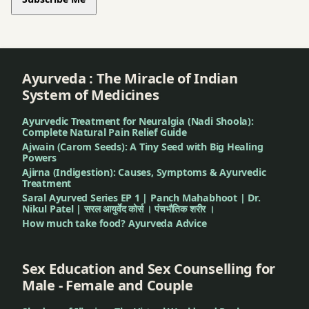
સુંદર
ત્વચા
સુવર્ણ
Ayurveda : The Miracle of Indian
System of Medicines
સુવર્ણપત્ર
Ayurvedic Treatment for Neuralgia (Nadi Shoola):
Complete Natural Pain Relief Guide
સુવર્ણપશન
Ajwain (Carom Seeds): A Tiny Seed with Big Healing
FAQ
Powers
Ajirna (Indigestion): Causes, Symptoms & Ayurvedic
સુવર્ણપ્રશન
Treatment
Saral Ayurved Series EP 1 | Panch Mahabhoot | Dr.
ડોઝ
Nikul Patel | सरल आयुर्वेद कोर्स । पंचभौतिक शरीर ।
How much take food? Ayurveda Advice
સુવર્ણપ્રસાદ
સુવર્ણપ્રાશન
Sex Education and Sex Counselling for
Male - Female and Couple
સુવર્ણપ્રાશન