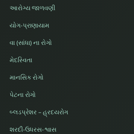
આરોગ્ય જાળવણી
યોગ-પ્રાણાયામ
વા (સાંધા) ના રોગો
મેદસ્વિતા
માનસિક રોગો
પેટના રોગો
બ્લડપ્રેશર – હ્રદયરોગ
શરદી-ઉધરસ-શ્વાસ