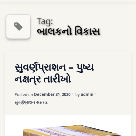
Ayurveda Sexologist
Tag:
બાલકનો વિકાસ
અમારો સંપર્ક કરો
Tagged
એપોઈન્ટમેન્ટ
Leave
સુવર્ણપ્રાશન – પુષ્ય
આયુર્વેદ
a
Comment
નક્ષત્ર તારીખો
on
આયુર્વેદ
સુવર્ણપ્રાશન
ઇમ્યુનાઇઝેશન
Updated on
March 27, 2026
–
Posted on
December 31, 2020
by
admin
પુષ્ય
Categories:
આયુર્વેદ
સુવર્ણપ્રાશન સંસ્કાર
નક્ષત્ર
રોગપ્રતિકારક
તારીખો
શક્તિ
વધારનાર