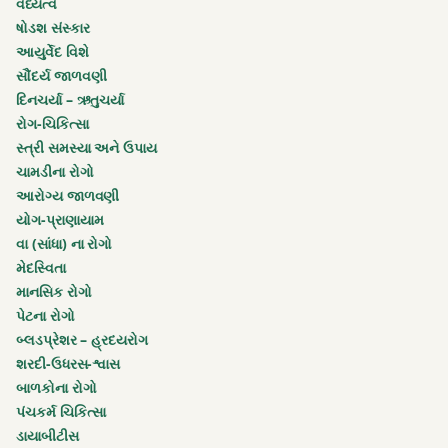
સમય
વંધ્યત્વ
ષોડશ સંસ્કાર
પુષ્ય
આયુર્વેદ વિશે
નક્ષત્રની
સૌંદર્ય જાળવણી
તારીખો
દિનચર્યા – ઋતુચર્યા
રોગ-ચિકિત્સા
પુષ્યનક્ષત્ર
સ્ત્રી સમસ્યા અને ઉપાય
ચામડીના રોગો
બાલકનો
આરોગ્ય જાળવણી
વિકાસ
યોગ-પ્રાણાયામ
વા (સાંધા) ના રોગો
બાળકને
મેદસ્વિતા
તંદુરસ્ત
માનસિક રોગો
બનાવો
પેટના રોગો
બ્લડપ્રેશર – હ્રદયરોગ
બાળકને
શરદી-ઉધરસ-શ્વાસ
મજબૂત
બાળકોના રોગો
બનાવો
પંચકર્મ ચિકિત્સા
ડાયાબીટીસ