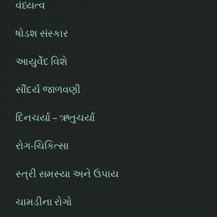
વંધ્યત્વ
ષોડશ સંસ્કાર
આયુર્વેદ વિશે
સૌંદર્ય જાળવણી
દિનચર્યા – ઋતુચર્યા
રોગ-ચિકિત્સા
સ્ત્રી સમસ્યા અને ઉપાય
ચામડીના રોગો