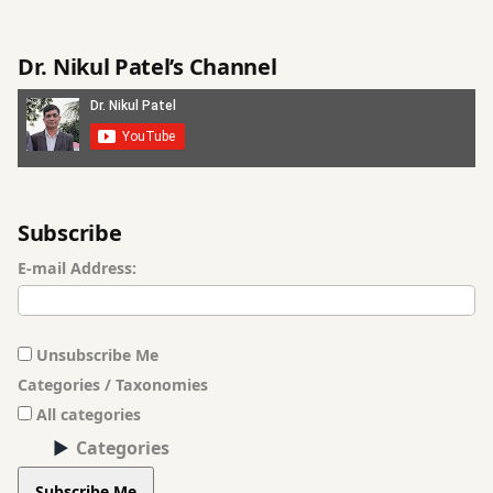
શક્તિ
વધારનાર
Dr. Nikul Patel’s Channel
રોગપ્રતિકારક
શક્તિમાં
સુધારો
રોગપ્રતિરક્ષા
Subscribe
રોયલ
E-mail Address:
સુવર્ણપ્રાશન
શુદ્ધ
Unsubscribe Me
સુવર્ણપ્રાશન
Categories / Taxonomies
શ્રેષ્ઠ
All categories
ગુણવત્તાવાળા
Categories
સુવર્ણપ્રાશન
Subscribe Me