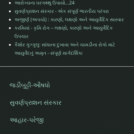
આરોગ્યના ઘરગથ્થુ ઉપાયો…24
સુવર્ણપ્રાશન સંસ્કાર - એક સંપૂર્ણ ભારતીય પરંપરા
અજીર્ણ (અપચો) : કારણો, લક્ષણો અને આયુર્વેદિક સારવાર
કરમિયાં - કૃમિ રોગ – લક્ષણો, કારણો અને આયુર્વેદિક
ઉપચાર
કૈશોર ગુગ્ગુલુ: સાંધાના દુખાવા અને ચામડીના રોગો માટે
આયુર્વેદનું અમૃત - સંપૂર્ણ માર્ગદર્શિકા
જડીબુટ્ટી-ઔષધો
સુવર્ણપ્રાશન સંસ્કાર
આહાર-પરેજી