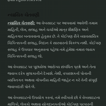
ન્યાયિક ચેતવણી
ન્યાયિક ચેતવણી:
આ વેબસાઇટ પર આપવામાં આવેલી તમામ
માહિતી, લેખ, સલાહ અને ચર્ચાઓ માત્ર શૈક્ષણિક અને
માહિતગાર બનાવવાના હેતુસર છે. તે કોઈપણ રીતે વ્યાવસાયિક
ચિકિત્સકની સલાહ, નિદાન કે સારવારનો વિકલ્પ નથી. કોઈપણ
સલાહ કે ઉપચાર અનુસરતા પહેલા તમે હંમેશા તમારા લાયક
ચિકિત્સકની સલાહ લો.
આ વેબસાઇટ પર પૂછાયેલા આરોગ્ય સંબંધિત પ્રશ્નો અને તેના
જવાબ દરેક મુલાકાતીને દેખાશે. તેથી, વપરાશકર્તા પોતાની
વ્યક્તિગત અથવા ગોપનીય માહિતી જાહેર ન કરે તેની સંપૂર્ણ
જવાબદારી પોતે લે.
આ વેબસાઇટનો ઉપયોગ કરતાં, તમે સ્વીકારો છો કે વેબસાઇટના
માલિકો, લેખકો અથવા યોગદાનકર્તાઓ કોઈપણ પ્રકારની