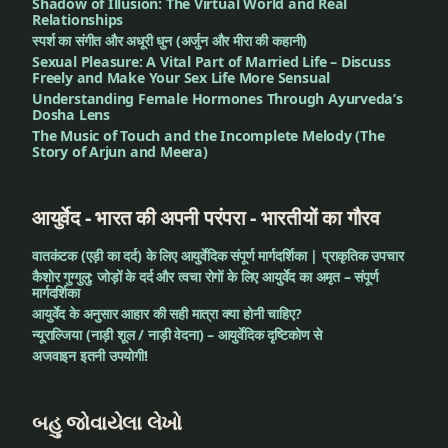
Shadow of Illusion: The Virtual World and Real
તારીખો
Relationships
स्पर्श का संगीत और अधूरी धुन (अर्जुन और मीरा की कहानी)
સુવર્ણપ્રાશન
Sexual Pleasure: A Vital Part of Married Life – Discuss
Freely and Make Your Sex Life More Sensual
માટેનો ઓર્ડર
Understanding Female Hormones Through Ayurveda’s
Dosha Lens
સુવર્ણપ્રાશન
The Music of Touch and the Incomplete Melody (The
Story of Arjun and Meera)
શિબિરની
તારીખો
आयुर्वेद - भारत की अपनी परंपरा - भारतीयों का गौरव
સોનું
वातकंटक (एड़ी का दर्द) के लिए आयुर्वेदिक संपूर्ण मार्गदर्शिका | प्राकृतिक उपचार
સોળ
कैशोर गुग्गुलु: जोड़ों के दर्द और त्वचा रोगों के लिए आयुर्वेद का अमृत – संपूर्ण
मार्गदर्शिका
સંસ્કાર
आयुर्वेद के अनुसार आहार की सही मात्रा क्या होनी चाहिए?
न्यूराल्जिया (नाड़ी शूल / नाड़ी वेदना) – आयुर्वेदिक दृष्टिकोण से
સ્વર્ણપ્રાંદ
अजवाइन इतनी उपयोगी!
સ્વર્ણપ્રાશન
આયુર્વેદ
બહુ જોવાયેલા લેખો