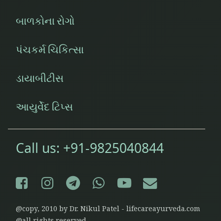
બાળકોના રોગો
પંચકર્મ ચિકિત્સા
ડાયાબીટીસ
આયુર્વેદ ટિપ્સ
Call us:
+91-9825040844
Facebook
Instagram
Telegram
WhatsApp
YouTube
E-mail
@copy, 2010 by Dr. Nikul Patel - lifecareayurveda.com
@all rights reserved