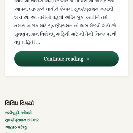
આગામી તારીખ અહીં છે અને આ દિવસોમાં અમારે ત્યાં
નિકુલ
આપના બાળકને લાવીને કેમ્પમાં સુવર્ણપ્રાશન અપાવી
પટેલ
શકો છો. આ તારીખો પહેલાં ઓર્ડર બુક કરાવીને તમે
તમારા બાળક માટે સુવર્ણપ્રાશન નો લાભ મેળવી શકો છો.
પાચનશક્તિ
સુવર્ણપ્રાશન વિશે વધુ માહિતી માટે નીચેની લિન્ક પરથી
વધારો
વધુ માહિતી …
પુષ્ય
નક્ષત્ર
સુવર્ણપ્રાશન – પુષ્ય નક્ષ
Continue reading
2021
પુષ્ય
નક્ષત્ર
અનુનાસિક
ટીપાંની
વિવિધ વિષયો
તારીખો
જડીબુટ્ટી-ઔષધો
પુષ્ય
સુવર્ણપ્રાશન સંસ્કાર
નક્ષત્ર
આહાર-પરેજી