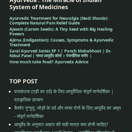
ग्रोथ
System of Medicines
बेस्ट
Ayurvedic Treatment for Neuralgia (Nadi Shoola):
Complete Natural Pain Relief Guide
क्वालिटी
Ajwain (Carom Seeds): A Tiny Seed with Big Healing
सुवर्णप्राशन
Powers
Ajirna (Indigestion): Causes, Symptoms & Ayurvedic
Treatment
बेहतर
Saral Ayurved Series EP 1 | Panch Mahabhoot | Dr.
संतान
Nikul Patel | सरल आयुर्वेद कोर्स । पंचभौतिक शरीर ।
How much take food? Ayurveda Advice
भारत में
सुवर्णप्राशन
TOP POST
भारतीय
वातकंटक (एड़ी का दर्द) के लिए आयुर्वेदिक संपूर्ण मार्गदर्शिका |
परंपरा
प्राकृतिक उपचार
कैशोर गुग्गुलु: जोड़ों के दर्द और त्वचा रोगों के लिए आयुर्वेद का अमृत
मेमोरी
- संपूर्ण मार्गदर्शिका
बूस्टर
आयुर्वेद के अनुसार आहार की सही मात्रा क्या होनी चाहिए?
मेमोरी