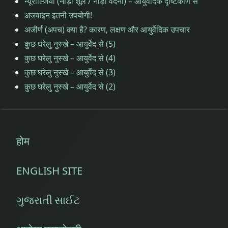
न्यूराल्जिया (नाड़ी शूल / नाड़ी वेदना) – आयुर्वेदिक दृष्टिकोण से
बूस्टर
अजवाइन इतनी उपयोगी!
बनाना
अजीर्ण (अपच) क्या है? कारण, लक्षण और आयुर्वेदिक उपचार
कुछ घरेलु नुस्खे – आयुर्वेद से (5)
शिशु
कुछ घरेलु नुस्खे – आयुर्वेद से (4)
को
बूस्टर
कुछ घरेलु नुस्खे – आयुर्वेद से (3)
बनाना
कुछ घरेलु नुस्खे – आयुर्वेद से (2)
शिशु
को
स्वस्थ
होम
बनाना
ENGLISH SITE
शुद्ध
सुवर्णप्राशन
ગુજરાતી સાઈટ
सुवर्ण।
स्वर्ण