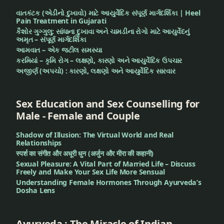
पुष्य
વાતકંટક (એડીનો દુખાવો) માટે આયુર્વેદિક સંપૂર્ણ માર્ગદર્શિકા | Heel
नक्षत्र
Pain Treatment in Gujarati
तिथियां
કૈશોર ગુગ્ગુલુ: સાંધાના દુખાવા અને ચામડીના રોગો માટે આયુર્વેદનું
અમૃત – સંપૂર્ણ માર્ગદર્શિકા
पुष्य
આમવાત – એક જટીલ સમસ્યા
કરમિયાં – કૃમિ રોગ – લક્ષણો, કારણો અને આયુર્વેદિક ઉપચાર
नक्षत्र
અજીર્ણ (અપચો) : કારણો, લક્ષણો અને આયુર્વેદિક સારવાર
नासिक
तिथियां
Sex Education and Sex Counselling for
पुष्य
Male - Female and Couple
नक्षत्र
समय
Shadow of Illusion: The Virtual World and Real
Relationships
स्पर्श का संगीत और अधूरी धुन (अर्जुन और मीरा की कहानी)
पुष्यनक्षत्र
Sexual Pleasure: A Vital Part of Married Life – Discuss
Freely and Make Your Sex Life More Sensual
फेयर
Understanding Female Hormones Through Ayurveda’s
Dosha Lens
स्किन
बेबी
Ayurveda : The Miracle of Indian