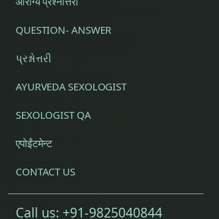
आरोग्य प्रश्नोत्तरी
सुवर्णप्रधान
QUESTION- ANSWER
सुवर्णप्राशन
પ્રશ્નોત્તરી
सुवर्णप्राशन
FAQ
AYURVEDA SEXOLOGIST
सुवर्णप्राशन
आयुर्वेद
SEXOLOGIST QA
सुवर्णप्राशन
एपोईंटमेन्ट
तिथियां
सुवर्णप्राशन
CONTACT US
शिविर तिथि
सोने
Call us:
+91-9825040844
की