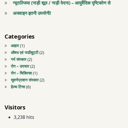
न्यूराल्जिया (नाड़ी शूल / नाड़ी वेदना) – आयुर्वेदिक दृष्टिकोण से
वाला
अजवाइन इतनी उपयोगी!
आयुर्वेदिक
टीकाकरण
Categories
आयुर्वेदिक
सोने की
आहार
(1)
बूंदें
औषध एवं जडीबुट्टी
(2)
गर्भ संस्कार
(2)
इम्युनिटी
रोग – उपचार
(2)
में सुधार
रोग – चिकित्सा
(1)
सुवर्णप्राशन संस्कार
(2)
इम्यूनिटी
हेल्थ टिप्स
(6)
बूस्टर
घी
Visitors
और
3,238 hits
शहद