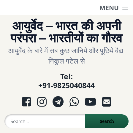
MENU
होम
Skip
आयुर्वेद – भारत की अपनी
to
English Site
परंपरा – भारतीयों का गौरव
content
आयुर्वेद के बारे में सब कुछ जानिये और पूछिये वैद्य 
ગુજરાતી સાઈટ
निकुल पटेल से
आरोग्य प्रश्नोत्तरी
Tel:
+91-9825040844
Question- Answer
Facebook
Instagram
Telegram
WhatsApp
YouTube
E-mail
પ્રશ્નોત્તરી
Search for:
Ayurveda Sexologist