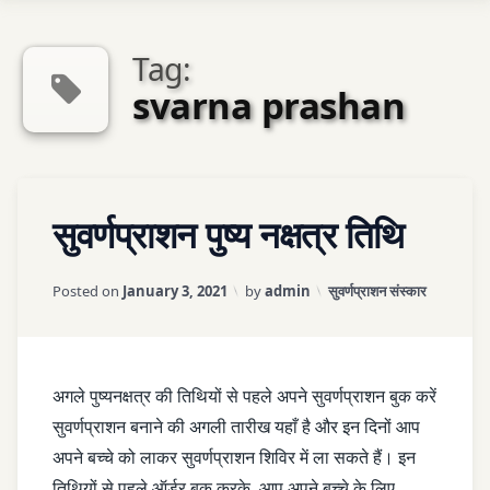
Tag:
Sexologist QA
svarna prashan
एपोईंटमेन्ट
Tagged
LEAVE
Contact Us
सुवर्णप्राशन पुष्य नक्षत्र तिथि
BACHCHE
A
KE TIPE
COMMENT
ON
Updated on
April 3, 2026
Categories:
Posted on
January 3, 2021
by
admin
सुवर्णप्राशन संस्कार
सुवर्णप्राशन
IMMUNITY
पुष्य
नक्षत्र
PUSHYA
तिथि
NAXTRA
अगले पुष्यनक्षत्र की तिथियों से पहले अपने सुवर्णप्राशन बुक करें
सुवर्णप्राशन बनाने की अगली तारीख यहाँ है और इन दिनों आप
SUVARNAPRASHAN
अपने बच्चे को लाकर सुवर्णप्राशन शिविर में ला सकते हैं। इन
तिथियों से पहले ऑर्डर बुक करके, आप अपने बच्चे के लिए