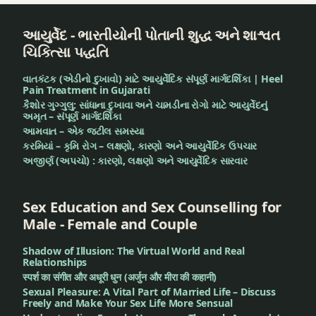
ग्रोथ
बेस्ट
આયુર્વેદ - ભારતીયોની પોતાની શુદ્ધ અને શાશ્વત
क्वालिटी
बेस्ट
ચિકિત્સા પદ્ધતિ
सुवर्णप्राशन
क्वालिटी
सुवर्णप्राशन
વાતકંટક (એડીનો દુખાવો) માટે આયુર્વેદિક સંપૂર્ણ માર્ગદર્શિકા | Heel
बेहतर
Pain Treatment in Gujarati
संतान
કૈશોર ગુગ્ગુલુ: સાંધાના દુખાવા અને ચામડીના રોગો માટે આયુર્વેદનું
बेहतर
અમૃત – સંપૂર્ણ માર્ગદર્શિકા
संतान
આમવાત – એક જટીલ સમસ્યા
भारत में
કરમિયાં – કૃમિ રોગ – લક્ષણો, કારણો અને આયુર્વેદિક ઉપચાર
सुवर्णप्राशन
भारत में
અજીર્ણ (અપચો) : કારણો, લક્ષણો અને આયુર્વેદિક સારવાર
सुवर्णप्राशन
भारतीय
परंपरा
Sex Education and Sex Counselling for
भारतीय
Male - Female and Couple
परंपरा
मेमोरी
Shadow of Illusion: The Virtual World and Real
बूस्टर
मेमोरी
Relationships
स्पर्श का संगीत और अधूरी धुन (अर्जुन और मीरा की कहानी)
बूस्टर
मेमोरी
Sexual Pleasure: A Vital Part of Married Life – Discuss
Freely and Make Your Sex Life More Sensual
बूस्टर
मेमोरी