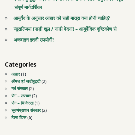
टीकाकरण
संपूर्ण मार्गदर्शिका
डॉ.
निकुल
आयुर्वेद के अनुसार आहार की सही मात्रा क्या होनी चाहिए?
डॉ.
पटेल
निकुल
न्यूराल्जिया (नाड़ी शूल / नाड़ी वेदना) – आयुर्वेदिक दृष्टिकोण से
पटेल
पाचन
अजवाइन इतनी उपयोगी!
शक्ति
पाचन
शक्ति
पाचन
Categories
शक्ति
पाचन
आहार
(1)
में
शक्ति
औषध एवं जडीबुट्टी
(2)
वृद्धि
में
गर्भ संस्कार
(2)
वृद्धि
रोग – उपचार
(2)
पुष्य
रोग – चिकित्सा
(1)
नक्षत्र
पुष्य
सुवर्णप्राशन संस्कार
(2)
2021
नक्षत्र
हेल्थ टिप्स
(6)
2021
पुष्य
नक्षत्र