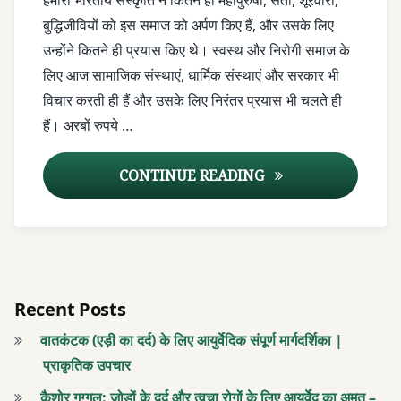
हमारी भारतीय संस्कृति ने कितने ही महापुरुषों, संतों, शूरवीरों,
वाला
आयुर्वेदिक
बुद्धिजीवियों को इस समाज को अर्पण किए हैं, और उसके लिए
टीकाकरण
उन्होंने कितने ही प्रयास किए थे। स्वस्थ और निरोगी समाज के
आयुर्वेदिक
टीकाकरण
लिए आज सामाजिक संस्थाएं, धार्मिक संस्थाएं और सरकार भी
आयुर्वेदिक
विचार करती ही हैं और उसके लिए निरंतर प्रयास भी चलते ही
सोने की
आयुर्वेदिक
हैं। अरबों रुपये …
बूंदें
सोने की
बूंदें
इम्युनिटी
सुवर्णप्राशन संस्कार – एक
CONTINUE READING
में सुधार
इम्युनिटी
में सुधार
इम्यूनिटी
बूस्टर
इम्यूनिटी
बूस्टर
घी
Recent Posts
और
घी
वातकंटक (एड़ी का दर्द) के लिए आयुर्वेदिक संपूर्ण मार्गदर्शिका |
शहद
और
प्राकृतिक उपचार
शहद
टीकाकरण
कैशोर गुग्गुलु: जोड़ों के दर्द और त्वचा रोगों के लिए आयुर्वेद का अमृत –