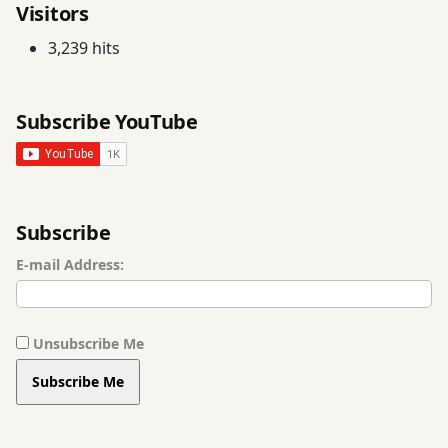
पुष्य
Visitors
तिथियां
नक्षत्र
3,239 hits
तिथियां
पुष्य
नक्षत्र
पुष्य
नासिक
Subscribe YouTube
नक्षत्र
तिथियां
नासिक
तिथियां
पुष्य
नक्षत्र
पुष्य
Subscribe
समय
नक्षत्र
E-mail Address:
समय
पुष्यनक्षत्र
पुष्यनक्षत्र
फेयर
Unsubscribe Me
स्किन
फेयर
Subscribe Me
स्किन
बेबी
ग्रोथ
बेबी