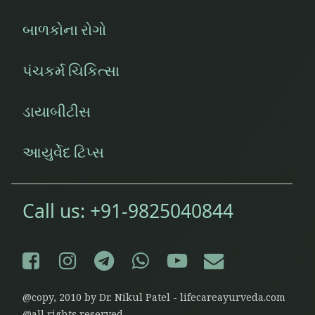
બાળકોના રોગો
પંચકર્મ ચિકિત્સા
ડાયાબીટીસ
આયુર્વેદ ટિપ્સ
Call us:
+91-9825040844
Facebook
Instagram
Telegram
WhatsApp
YouTube
E-mail
@copy, 2010 by Dr. Nikul Patel - lifecareayurveda.com
@all rights reserved