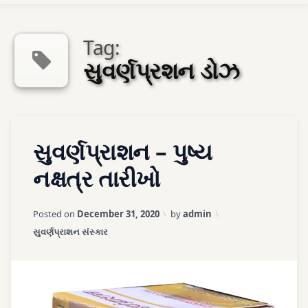
Ayurveda Sexologist
Tag:
સુવર્ણપ્રશન ડોઝ
અમારો સંપર્ક કરો
Tagged
એપોઈન્ટમેન્ટ
Leave
સુવર્ણપ્રાશન – પુષ્ય
આયુર્વેદ
a
Comment
નક્ષત્ર તારીખો
on
આયુર્વેદ
સુવર્ણપ્રાશન
ઇમ્યુનાઇઝેશન
Updated on
March 27, 2026
–
Posted on
December 31, 2020
by
admin
પુષ્ય
Categories:
આયુર્વેદ
સુવર્ણપ્રાશન સંસ્કાર
નક્ષત્ર
રોગપ્રતિકારક
તારીખો
શક્તિ
વધારનાર