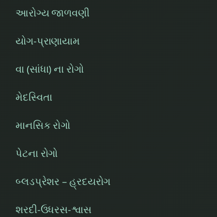
આરોગ્ય જાળવણી
યોગ-પ્રાણાયામ
વા (સાંધા) ના રોગો
મેદસ્વિતા
માનસિક રોગો
પેટના રોગો
બ્લડપ્રેશર – હ્રદયરોગ
શરદી-ઉધરસ-શ્વાસ