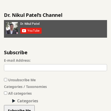
શક્તિ
વધારનાર
Dr. Nikul Patel’s Channel
રોગપ્રતિકારક
શક્તિમાં
સુધારો
રોગપ્રતિરક્ષા
Subscribe
રોયલ
E-mail Address:
સુવર્ણપ્રાશન
શુદ્ધ
Unsubscribe Me
સુવર્ણપ્રાશન
Categories / Taxonomies
શ્રેષ્ઠ
All categories
ગુણવત્તાવાળા
Categories
સુવર્ણપ્રાશન
Subscribe Me