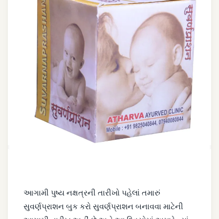
આયુર્વેદિક
પ્રતિરક્ષા
આયુર્વેદિક
સોનાના
ટીપાં
આરોગ્યપ્રદ
ઘી
અને
મધ
ડાયજેશન
પાવર
આગામી પુષ્ય નક્ષત્રની તારીખો પહેલાં તમારું
ડો.નિકુલ
પટેલ
સુવર્ણપ્રાશન બુક કરો સુવર્ણપ્રાશન બનાવવા માટેની