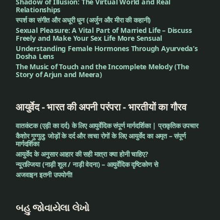
Shadow of Illusion: The Virtual World and Real
તારીખો
Relationships
स्पर्श का संगीत और अधूरी धुन (अर्जुन और मीरा की कहानी)
સુવર્ણપ્રાશન
Sexual Pleasure: A Vital Part of Married Life – Discuss
Freely and Make Your Sex Life More Sensual
માટેનો ઓર્ડર
Understanding Female Hormones Through Ayurveda’s
Dosha Lens
સુવર્ણપ્રાશન
The Music of Touch and the Incomplete Melody (The
Story of Arjun and Meera)
શિબિરની
તારીખો
आयुर्वेद - भारत की अपनी परंपरा - भारतीयों का गौरव
સોનું
वातकंटक (एड़ी का दर्द) के लिए आयुर्वेदिक संपूर्ण मार्गदर्शिका | प्राकृतिक उपचार
સોળ
कैशोर गुग्गुलु: जोड़ों के दर्द और त्वचा रोगों के लिए आयुर्वेद का अमृत – संपूर्ण
मार्गदर्शिका
સંસ્કાર
आयुर्वेद के अनुसार आहार की सही मात्रा क्या होनी चाहिए?
न्यूराल्जिया (नाड़ी शूल / नाड़ी वेदना) – आयुर्वेदिक दृष्टिकोण से
સ્વર્ણપ્રાંદ
अजवाइन इतनी उपयोगी!
સ્વર્ણપ્રાશન
આયુર્વેદ
બહુ જોવાયેલા લેખો