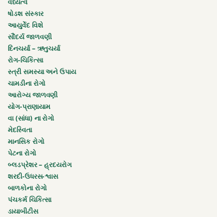
સમય
વંધ્યત્વ
ષોડશ સંસ્કાર
પુષ્ય
આયુર્વેદ વિશે
નક્ષત્રની
સૌંદર્ય જાળવણી
તારીખો
દિનચર્યા – ઋતુચર્યા
રોગ-ચિકિત્સા
પુષ્યનક્ષત્ર
સ્ત્રી સમસ્યા અને ઉપાય
ચામડીના રોગો
બાલકનો
આરોગ્ય જાળવણી
વિકાસ
યોગ-પ્રાણાયામ
વા (સાંધા) ના રોગો
બાળકને
મેદસ્વિતા
તંદુરસ્ત
માનસિક રોગો
બનાવો
પેટના રોગો
બ્લડપ્રેશર – હ્રદયરોગ
બાળકને
શરદી-ઉધરસ-શ્વાસ
મજબૂત
બાળકોના રોગો
બનાવો
પંચકર્મ ચિકિત્સા
ડાયાબીટીસ