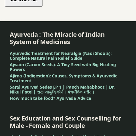
સુંદર
ત્વચા
સુવર્ણ
Ayurveda : The Miracle of Indian
System of Medicines
સુવર્ણપત્ર
Ayurvedic Treatment for Neuralgia (Nadi Shoola):
Complete Natural Pain Relief Guide
સુવર્ણપશન
Ajwain (Carom Seeds): A Tiny Seed with Big Healing
FAQ
Powers
Ajirna (Indigestion): Causes, Symptoms & Ayurvedic
સુવર્ણપ્રશન
Treatment
Saral Ayurved Series EP 1 | Panch Mahabhoot | Dr.
ડોઝ
Nikul Patel | सरल आयुर्वेद कोर्स । पंचभौतिक शरीर ।
How much take food? Ayurveda Advice
સુવર્ણપ્રસાદ
સુવર્ણપ્રાશન
Sex Education and Sex Counselling for
Male - Female and Couple
સુવર્ણપ્રાશન