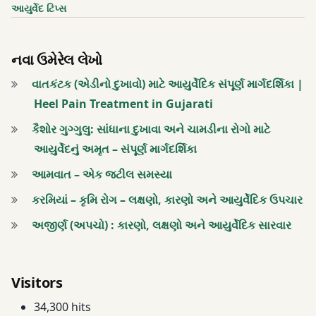
બેટર
આયુર્વેદ ટિપ્સ
ચાઇલ્ડ
નવા ઉમેરેલ લેખો
ભારતમાં
સુવર્ણપ્રશન
વાતકંટક (એડીનો દુખાવો) માટે આયુર્વેદિક સંપૂર્ણ માર્ગદર્શિકા |
Heel Pain Treatment in Gujarati
ભારતીય
પરંપરા
કૈશોર ગુગ્ગુલુ: સાંધાના દુખાવા અને ચામડીના રોગો માટે
આયુર્વેદનું અમૃત – સંપૂર્ણ માર્ગદર્શિકા
મેમરી
આમવાત – એક જટીલ સમસ્યા
બૂસ્ટર
કરમિયાં – કૃમિ રોગ – લક્ષણો, કારણો અને આયુર્વેદિક ઉપચાર
રોગપ્રતિકારક
અજીર્ણ (અપચો) : કારણો, લક્ષણો અને આયુર્વેદિક સારવાર
બૂસ્ટર
રોગપ્રતિકારક
શક્તિ
Visitors
34,300 hits
રોગપ્રતિકારક