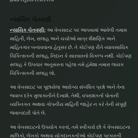
ન્યાયિક ચેતવણી
ન્યાયિક ચેતવણી:
આ વેબસાઇટ પર આપવામાં આવેલી તમામ
માહિતી, લેખ, સલાહ અને ચર્ચાઓ માત્ર શૈક્ષણિક અને
માહિતગાર બનાવવાના હેતુસર છે. તે કોઈપણ રીતે વ્યાવસાયિક
ચિકિત્સકની સલાહ, નિદાન કે સારવારનો વિકલ્પ નથી. કોઈપણ
સલાહ કે ઉપચાર અનુસરતા પહેલા તમે હંમેશા તમારા લાયક
ચિકિત્સકની સલાહ લો.
આ વેબસાઇટ પર પૂછાયેલા આરોગ્ય સંબંધિત પ્રશ્નો અને તેના
જવાબ દરેક મુલાકાતીને દેખાશે. તેથી, વપરાશકર્તા પોતાની
વ્યક્તિગત અથવા ગોપનીય માહિતી જાહેર ન કરે તેની સંપૂર્ણ
જવાબદારી પોતે લે.
આ વેબસાઇટનો ઉપયોગ કરતાં, તમે સ્વીકારો છો કે વેબસાઇટના
માલિકો, લેખકો અથવા યોગદાનકર્તાઓ કોઈપણ પ્રકારની