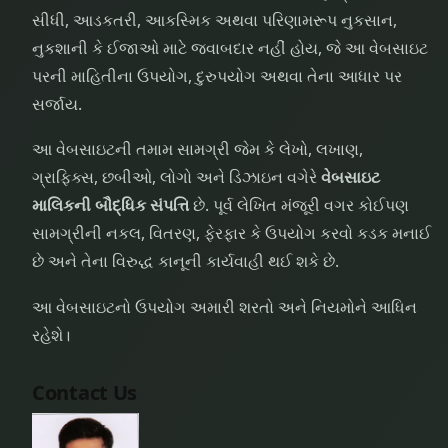
સીધી, આડકતરી, આકસ્મિક અથવા પરિણામરૂપ નુકસાન,
નુકશાની કે ઈજાઓ માટે જવાબદાર નહીં હોય, જે આ વેબસાઇટ
પરની માહિતીના ઉપયોગ, દુરુપયોગ અથવા તેના આધાર પર
સર્જાય.
આ વેબસાઇટની તમામ સામગ્રી જેમ કે લેખો, લખાણ,
ગ્રાફિક્સ, છબીઓ, લોગો અને ડિઝાઇન વગેરે
વેબસાઇટ
માલિકની બૌદ્ધિક સંપત્તિ
છે. પૂર્વ લેખિત મંજૂરી વગર કોઈપણ
સામગ્રીની નકલ, વિતરણ, ફેરફાર કે ઉપયોગ કરવો કડક મનાઈ
છે અને તેના વિરુદ્ધ કાનૂની કાર્યવાહી થઈ શકે છે.
આ વેબસાઇટનો ઉપયોગ અમારી શરતો અને નિયમોને આધિન
રહેશે।
Contact Us