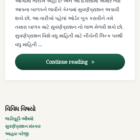
આગામી તારીખ અહીં છે અને આ દિવસોમાં અમારે ત્યાં
નિકુલ
આપના બાળકને લાવીને કેમ્પમાં સુવર્ણપ્રાશન અપાવી
પટેલ
શકો છો. આ તારીખો પહેલાં ઓર્ડર બુક કરાવીને તમે
તમારા બાળક માટે સુવર્ણપ્રાશન નો લાભ મેળવી શકો છો.
પાચનશક્તિ
સુવર્ણપ્રાશન વિશે વધુ માહિતી માટે નીચેની લિન્ક પરથી
વધારો
વધુ માહિતી …
પુષ્ય
નક્ષત્ર
સુવર્ણપ્રાશન – પુષ્ય નક્ષ
Continue reading
2021
પુષ્ય
નક્ષત્ર
અનુનાસિક
ટીપાંની
વિવિધ વિષયો
તારીખો
જડીબુટ્ટી-ઔષધો
પુષ્ય
સુવર્ણપ્રાશન સંસ્કાર
નક્ષત્ર
આહાર-પરેજી