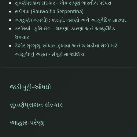
સુવર્ણપ્રાશન સંસ્કાર - એક સંપૂર્ણ ભારતીય પરંપરા
સર્પગંધા (Rauwolfia Serpentina)
અજીર્ણ (અપચો) : કારણો, લક્ષણો અને આયુર્વેદિક સારવાર
કરમિયાં - કૃમિ રોગ – લક્ષણો, કારણો અને આયુર્વેદિક
ઉપચાર
કૈશોર ગુગ્ગુલુ: સાંધાના દુખાવા અને ચામડીના રોગો માટે
આયુર્વેદનું અમૃત - સંપૂર્ણ માર્ગદર્શિકા
જડીબુટ્ટી-ઔષધો
સુવર્ણપ્રાશન સંસ્કાર
આહાર-પરેજી