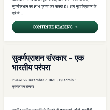
SVARNA
सुवर्णप्रधान का लाभ प्राप्त कर सकते हैं। आप सुवर्णप्राशन के
PRASHAN
बारे में …
SWARNA
BINDU
सुवर्णप्राशन पुष्य नक्षत्र त
CONTINUE READING
SWARNA
PRAS
Tagged
LEAVE
SWARNAPRASH
सुवर्णप्राशन संस्कार – एक
आयुर्वेद
A
COMMENT
भारतीय परंपरा
आयुर्वेद
ON
आयुर्वेद
सुवर्णप्राशन
टीकाकरण
आयुर्वेद
Updated on
April 6, 2026
संस्कार
Posted on
December 7, 2020
by
admin
टीकाकरण
–
आयुर्वेद
Categories:
सुवर्णप्राशन संस्कार
एक
प्रतिरक्षा
आयुर्वेद
भारतीय
बढ़ाने
प्रतिरक्षा
परंपरा
वाला
बढ़ाने