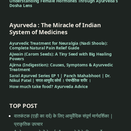
Understanding Female Hormones Through Ayurveda’s
बनाना
बूस्टर
Dosha Lens
बनाना
शिशु
को
Ayurveda : The Miracle of Indian
शिशु
बूस्टर
System of Medicines
को
बनाना
बूस्टर
Ayurvedic Treatment for Neuralgia (Nadi Shoola):
बनाना
Complete Natural Pain Relief Guide
शिशु
Ajwain (Carom Seeds): A Tiny Seed with Big Healing
को
Powers
शिशु
Ajirna (Indigestion): Causes, Symptoms & Ayurvedic
स्वस्थ
को
Treatment
बनाना
Saral Ayurved Series EP 1 | Panch Mahabhoot | Dr.
स्वस्थ
Nikul Patel | सरल आयुर्वेद कोर्स । पंचभौतिक शरीर ।
बनाना
How much take food? Ayurveda Advice
शुद्ध
सुवर्णप्राशन
शुद्ध
सुवर्णप्राशन
TOP POST
सुवर्ण।
स्वर्ण
वातकंटक (एड़ी का दर्द) के लिए आयुर्वेदिक संपूर्ण मार्गदर्शिका |
सुवर्ण।
प्राकृतिक उपचार
स्वर्ण
सुवर्णप्रधान