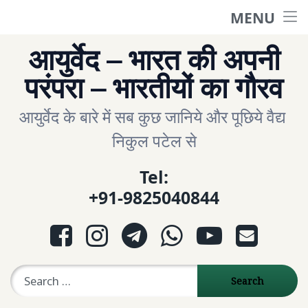
MENU
होम
Skip
आयुर्वेद – भारत की अपनी
to
English Site
परंपरा – भारतीयों का गौरव
content
आयुर्वेद के बारे में सब कुछ जानिये और पूछिये वैद्य 
ગુજરાતી સાઈટ
निकुल पटेल से
आरोग्य प्रश्नोत्तरी
Tel:
+91-9825040844
Question- Answer
Facebook
Instagram
Telegram
WhatsApp
YouTube
E-mail
પ્રશ્નોત્તરી
Search for:
Ayurveda Sexologist