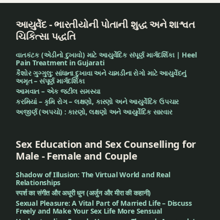
ग्रोथ
बेस्ट
આયુર્વેદ - ભારતીયોની પોતાની શુદ્ધ અને શાશ્વત
क्वालिटी
बेस्ट
ચિકિત્સા પદ્ધતિ
सुवर्णप्राशन
क्वालिटी
सुवर्णप्राशन
વાતકંટક (એડીનો દુખાવો) માટે આયુર્વેદિક સંપૂર્ણ માર્ગદર્શિકા | Heel
बेहतर
Pain Treatment in Gujarati
संतान
કૈશોર ગુગ્ગુલુ: સાંધાના દુખાવા અને ચામડીના રોગો માટે આયુર્વેદનું
बेहतर
અમૃત – સંપૂર્ણ માર્ગદર્શિકા
संतान
આમવાત – એક જટીલ સમસ્યા
भारत में
કરમિયાં – કૃમિ રોગ – લક્ષણો, કારણો અને આયુર્વેદિક ઉપચાર
सुवर्णप्राशन
भारत में
અજીર્ણ (અપચો) : કારણો, લક્ષણો અને આયુર્વેદિક સારવાર
सुवर्णप्राशन
भारतीय
परंपरा
Sex Education and Sex Counselling for
भारतीय
Male - Female and Couple
परंपरा
मेमोरी
Shadow of Illusion: The Virtual World and Real
बूस्टर
मेमोरी
Relationships
स्पर्श का संगीत और अधूरी धुन (अर्जुन और मीरा की कहानी)
बूस्टर
मेमोरी
Sexual Pleasure: A Vital Part of Married Life – Discuss
Freely and Make Your Sex Life More Sensual
बूस्टर
मेमोरी