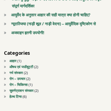
टीकाकरण
संपूर्ण मार्गदर्शिका
डॉ.
निकुल
आयुर्वेद के अनुसार आहार की सही मात्रा क्या होनी चाहिए?
डॉ.
पटेल
निकुल
न्यूराल्जिया (नाड़ी शूल / नाड़ी वेदना) – आयुर्वेदिक दृष्टिकोण से
पटेल
पाचन
अजवाइन इतनी उपयोगी!
शक्ति
पाचन
शक्ति
पाचन
Categories
शक्ति
पाचन
आहार
(1)
में
शक्ति
औषध एवं जडीबुट्टी
(2)
वृद्धि
में
गर्भ संस्कार
(2)
वृद्धि
रोग – उपचार
(2)
पुष्य
रोग – चिकित्सा
(1)
नक्षत्र
पुष्य
सुवर्णप्राशन संस्कार
(2)
2021
नक्षत्र
हेल्थ टिप्स
(6)
2021
पुष्य
नक्षत्र