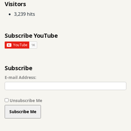
पुष्य
Visitors
तिथियां
नक्षत्र
3,239 hits
तिथियां
पुष्य
नक्षत्र
पुष्य
नासिक
Subscribe YouTube
नक्षत्र
तिथियां
नासिक
तिथियां
पुष्य
नक्षत्र
पुष्य
Subscribe
समय
नक्षत्र
E-mail Address:
समय
पुष्यनक्षत्र
पुष्यनक्षत्र
फेयर
Unsubscribe Me
स्किन
फेयर
Subscribe Me
स्किन
बेबी
ग्रोथ
बेबी