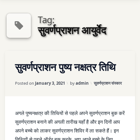
Tag:
Sexologist QA
सुवर्णप्राशन आयुर्वेद
एपोईंटमेन्ट
Tagged
LEAVE
Contact Us
सुवर्णप्राशन पुष्य नक्षत्र तिथि
BACHCHE
A
KE TIPE
COMMENT
ON
Updated on
April 3, 2026
Categories:
Posted on
January 3, 2021
by
admin
सुवर्णप्राशन संस्कार
सुवर्णप्राशन
IMMUNITY
पुष्य
नक्षत्र
PUSHYA
तिथि
NAXTRA
अगले पुष्यनक्षत्र की तिथियों से पहले अपने सुवर्णप्राशन बुक करें
सुवर्णप्राशन बनाने की अगली तारीख यहाँ है और इन दिनों आप
SUVARNAPRASHAN
अपने बच्चे को लाकर सुवर्णप्राशन शिविर में ला सकते हैं। इन
तिथियों से पहले ऑर्डर बुक करके, आप अपने बच्चे के लिए