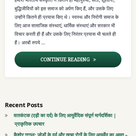
हमारी भारतीय संस्कृति ने कितने ही महापुरुषों, संतों, शूरवीरों,
वाला
आयुर्वेदिक
बुद्धिजीवियों को इस समाज को अर्पण किए हैं, और उसके लिए
टीकाकरण
उन्होंने कितने ही प्रयास किए थे। स्वस्थ और निरोगी समाज के
आयुर्वेदिक
टीकाकरण
लिए आज सामाजिक संस्थाएं, धार्मिक संस्थाएं और सरकार भी
आयुर्वेदिक
विचार करती ही हैं और उसके लिए निरंतर प्रयास भी चलते ही
सोने की
आयुर्वेदिक
हैं। अरबों रुपये …
बूंदें
सोने की
बूंदें
इम्युनिटी
सुवर्णप्राशन संस्कार – एक
CONTINUE READING
में सुधार
इम्युनिटी
में सुधार
इम्यूनिटी
बूस्टर
इम्यूनिटी
बूस्टर
घी
Recent Posts
और
घी
वातकंटक (एड़ी का दर्द) के लिए आयुर्वेदिक संपूर्ण मार्गदर्शिका |
शहद
और
प्राकृतिक उपचार
शहद
टीकाकरण
कैशोर गुग्गुलु: जोड़ों के दर्द और त्वचा रोगों के लिए आयुर्वेद का अमृत –