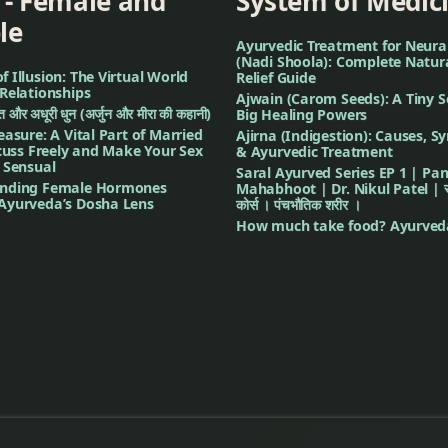
 - Female and
System of Medic
le
Ayurvedic Treatment for Neura
(Nadi Shoola): Complete Natur
 Illusion: The Virtual World
Relief Guide
Relationships
Ajwain (Carom Seeds): A Tiny S
गीत और अधूरी धुन (अर्जुन और मीरा की कहानी)
Big Healing Powers
easure: A Vital Part of Married
Ajirna (Indigestion): Causes, 
scuss Freely and Make Your Sex
& Ayurvedic Treatment
 Sensual
Saral Ayurved Series EP 1 | Pa
nding Female Hormones
Mahabhoot | Dr. Nikul Patel | सरल
Ayurveda’s Dosha Lens
कोर्स । पंचभौतिक शरीर ।
How much take food? Ayurved
े