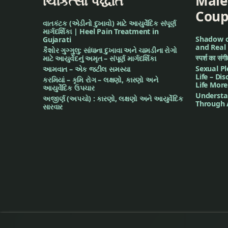
ચિકિત્સા પદ્ધતિ
Male
Coup
आयुर्वेद
વાતકંટક (એડીનો દુખાવો) માટે આયુર્વેદિક સંપૂર્ણ
માર્ગદર્શિકા | Heel Pain Treatment in
आयुर्वेद टिप्स
Shadow of
Gujarati
and Real 
કૈશોર ગુગ્ગુલુ: સાંધાના દુખાવા અને ચામડીના રોગો
स्पर्श का सं
માટે આયુર્વેદનું અમૃત – સંપૂર્ણ માર્ગદર્શિકા
आयुर्वेदा टिप्स
Sexual Pl
આમવાત – એક જટીલ સમસ્યા
Life – Di
કરમિયાં – કૃમિ રોગ – લક્ષણો, કારણો અને
Life More
कब्ज
આયુર્વેદિક ઉપચાર
Understa
અજીર્ણ (અપચો) : કારણો, લક્ષણો અને આયુર્વેદિક
Through 
સારવાર
कर्णरोग
कान में आवाज आना
कान से पूय निकलना
कानमें खुजली
कुछ घरेलु नुस्खे आयुर्वेद स