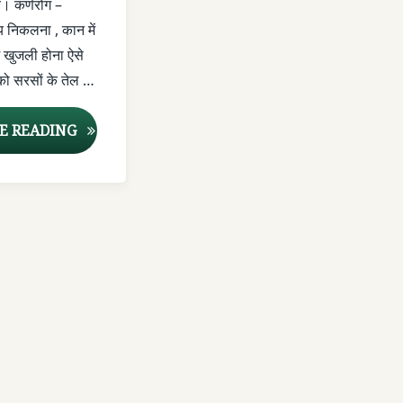
े। कर्णरोग –
KHE
य निकलना , कान में
 खुजली होना ऐसे
R
 को सरसों के तेल …
कुछ घरेलु नुस्खे – आयुर्वेद से (5)
E READING
ED GYAN
EDA
AANA