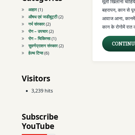
मूली खिलाना चाहिय
GHARELU NUSH
आहार
(1)
बहरापन, कान से पू
औषध एवं जडीबुट्टी
(2)
आवाज आना, कानमें
GHARELU UPCHA
गर्भ संस्कार
(2)
कान के रोगोमें रात
रोग – उपचार
(2)
HALDI
रोग – चिकित्सा
(1)
CONTINU
सुवर्णप्राशन संस्कार
(2)
HARDE
हेल्थ टिप्स
(6)
HEALATH TIPS
Visitors
HINDI ME AYURV
3,239 hits
HINDI ME AYURV
KAAN KE ROG
Subscribe
KAAN KE TIMPE
YouTube
KAAN ME AAVAJ 