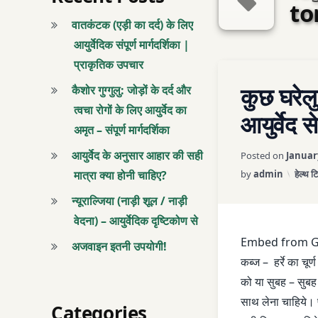
to
वातकंटक (एड़ी का दर्द) के लिए
आयुर्वेदिक संपूर्ण मार्गदर्शिका |
प्राकृतिक उपचार
Tagged
LEAVE A 
कुछ घरेलु
ATHARVA AYURVE
कैशोर गुग्गुलु: जोड़ों के दर्द और
त्वचा रोगों के लिए आयुर्वेद का
आयुर्वेद स
AYURVEDA
अमृत – संपूर्ण मार्गदर्शिका
आयुर्वेद के अनुसार आहार की सही
Posted on
Januar
AYURVEDA TIPS
Categ
मात्रा क्या होनी चाहिए?
by
admin
हेल्थ ट
AYURVEDA TIPS 
न्यूराल्जिया (नाड़ी शूल / नाड़ी
वेदना) – आयुर्वेदिक दृष्टिकोण से
BAHRAPAN
Embed from G
अजवाइन इतनी उपयोगी!
GALE ME DARD
कब्ज – हर्रे का चूर
को या सुबह – सुबह 
GARMA PAANI
साथ लेना चाहिये।
Categories