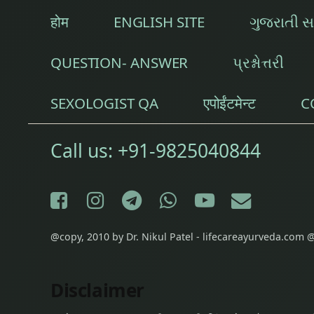
टॉन्सिल
होम
ENGLISH SITE
ગુજરાતી 
पीलिया
QUESTION- ANSWER
પ્રશ્નોત્તરી
बहरापन
SEXOLOGIST QA
एपोईंटमेन्ट
C
सरसों के तेल
हल्दी का चूर्ण
Call us:
+91-9825040844
हल्दी का लेप
Facebook
Instagram
Telegram
WhatsApp
YouTube
E-mail
हिन्दी में आयुर्वेद
@copy, 2010 by Dr. Nikul Patel - lifecareayurveda.com @
हिन्दी में आयुर्वेद ज्ञान
Disclaimer