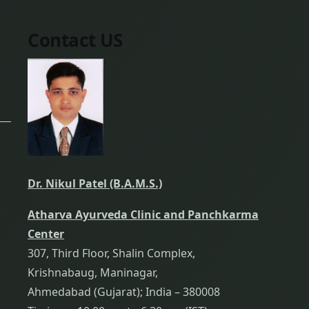
Contact US
Dr. Nikul Patel (B.A.M.S.)
Atharva Ayurveda Clinic and Panchkarma
Center
307, Third Floor, Shalin Complex,
Krishnabaug, Maninagar,
Ahmedabad (Gujarat); India – 380008