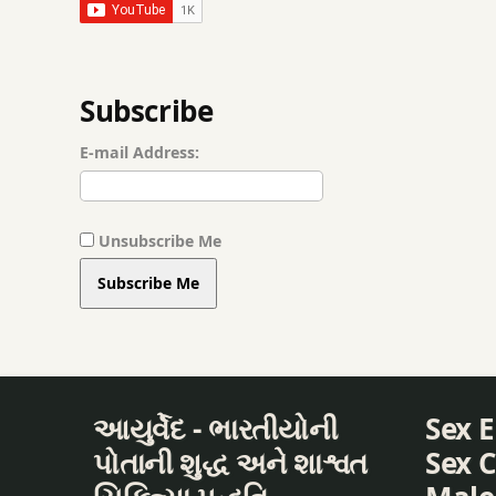
KAAN ME KHUJLI
Subscribe
KAAN SE POOY N
E-mail Address:
KAAN SE RASI N
KABJ
Unsubscribe Me
KULLA KARNA
Subscribe Me
PILIYA
SHAHAD
આયુર્વેદ - ભારતીયોની
Sex 
TONSIL
પોતાની શુદ્ધ અને શાશ્વત
Sex C
अथर्व आयुर्वेद किलिनिक