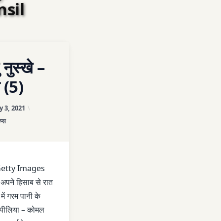
nsil
ON कुछ घरेलु नुस्खे – आयुर्वेद से (5)
COMMENT
 नुस्खे –
DA CLINIC
े (5)
Updated on
March 27, 2026
y 3, 2021
ories:
िप्स
HINDI
etty Images
्ण अपने हिसाब से रात
में गरम पानी के
 पीलिया – कोमल