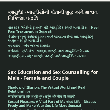
ग्रोथ
बेस्ट
આયુર્વેદ - ભારતીયોની પોતાની શુદ્ધ અને શાશ્વત
क्वालिटी
बेस्ट
ચિકિત્સા પદ્ધતિ
सुवर्णप्राशन
क्वालिटी
सुवर्णप्राशन
વાતકંટક (એડીનો દુખાવો) માટે આયુર્વેદિક સંપૂર્ણ માર્ગદર્શિકા | Heel
बेहतर
Pain Treatment in Gujarati
संतान
કૈશોર ગુગ્ગુલુ: સાંધાના દુખાવા અને ચામડીના રોગો માટે આયુર્વેદનું
बेहतर
અમૃત – સંપૂર્ણ માર્ગદર્શિકા
संतान
આમવાત – એક જટીલ સમસ્યા
भारत में
કરમિયાં – કૃમિ રોગ – લક્ષણો, કારણો અને આયુર્વેદિક ઉપચાર
सुवर्णप्राशन
भारत में
અજીર્ણ (અપચો) : કારણો, લક્ષણો અને આયુર્વેદિક સારવાર
सुवर्णप्राशन
भारतीय
परंपरा
Sex Education and Sex Counselling for
भारतीय
Male - Female and Couple
परंपरा
मेमोरी
Shadow of Illusion: The Virtual World and Real
बूस्टर
मेमोरी
Relationships
स्पर्श का संगीत और अधूरी धुन (अर्जुन और मीरा की कहानी)
बूस्टर
मेमोरी
Sexual Pleasure: A Vital Part of Married Life – Discuss
Freely and Make Your Sex Life More Sensual
बूस्टर
मेमोरी