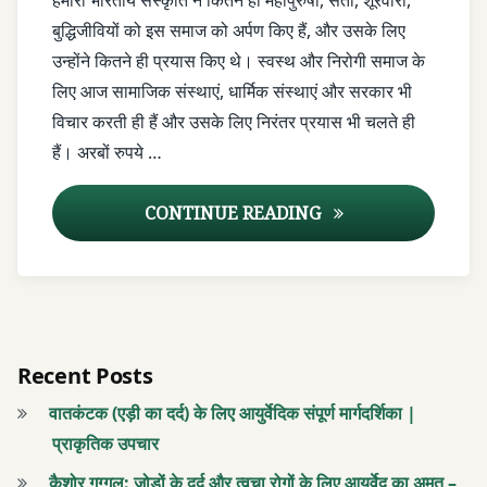
हमारी भारतीय संस्कृति ने कितने ही महापुरुषों, संतों, शूरवीरों,
वाला
आयुर्वेदिक
बुद्धिजीवियों को इस समाज को अर्पण किए हैं, और उसके लिए
टीकाकरण
उन्होंने कितने ही प्रयास किए थे। स्वस्थ और निरोगी समाज के
आयुर्वेदिक
टीकाकरण
लिए आज सामाजिक संस्थाएं, धार्मिक संस्थाएं और सरकार भी
आयुर्वेदिक
विचार करती ही हैं और उसके लिए निरंतर प्रयास भी चलते ही
सोने की
आयुर्वेदिक
हैं। अरबों रुपये …
बूंदें
सोने की
बूंदें
इम्युनिटी
सुवर्णप्राशन संस्कार – एक
CONTINUE READING
में सुधार
इम्युनिटी
में सुधार
इम्यूनिटी
बूस्टर
इम्यूनिटी
बूस्टर
घी
Recent Posts
और
घी
वातकंटक (एड़ी का दर्द) के लिए आयुर्वेदिक संपूर्ण मार्गदर्शिका |
शहद
और
प्राकृतिक उपचार
शहद
टीकाकरण
कैशोर गुग्गुलु: जोड़ों के दर्द और त्वचा रोगों के लिए आयुर्वेद का अमृत –