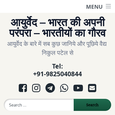
MENU
होम
Skip
आयुर्वेद – भारत की अपनी
to
English Site
परंपरा – भारतीयों का गौरव
content
आयुर्वेद के बारे में सब कुछ जानिये और पूछिये वैद्य 
ગુજરાતી સાઈટ
निकुल पटेल से
आरोग्य प्रश्नोत्तरी
Tel:
+91-9825040844
Question- Answer
Facebook
Instagram
Telegram
WhatsApp
YouTube
E-mail
પ્રશ્નોત્તરી
Search for:
Ayurveda Sexologist