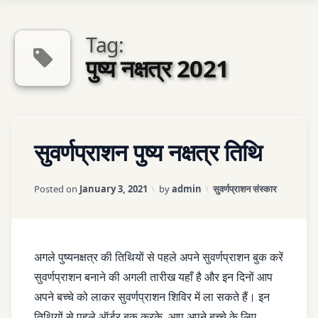
Tag:
Sexologist QA
पुष्य नक्षत्र 2021
एपोईंटमेन्ट
Tagged
LEAVE
Contact Us
सुवर्णप्राशन पुष्य नक्षत्र तिथि
BACHCHE
A
KE TIPE
COMMENT
ON
Updated on
April 3, 2026
Categories:
Posted on
January 3, 2021
by
admin
सुवर्णप्राशन संस्कार
सुवर्णप्राशन
IMMUNITY
पुष्य
नक्षत्र
PUSHYA
तिथि
NAXTRA
अगले पुष्यनक्षत्र की तिथियों से पहले अपने सुवर्णप्राशन बुक करें
सुवर्णप्राशन बनाने की अगली तारीख यहाँ है और इन दिनों आप
SUVARNAPRASHAN
अपने बच्चे को लाकर सुवर्णप्राशन शिविर में ला सकते हैं। इन
तिथियों से पहले ऑर्डर बुक करके, आप अपने बच्चे के लिए