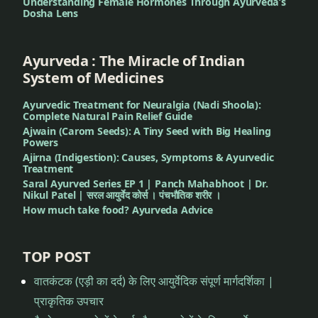
Understanding Female Hormones Through Ayurveda’s
बनाना
बूस्टर
Dosha Lens
बनाना
शिशु
को
Ayurveda : The Miracle of Indian
शिशु
बूस्टर
System of Medicines
को
बनाना
बूस्टर
Ayurvedic Treatment for Neuralgia (Nadi Shoola):
बनाना
Complete Natural Pain Relief Guide
शिशु
Ajwain (Carom Seeds): A Tiny Seed with Big Healing
को
Powers
शिशु
Ajirna (Indigestion): Causes, Symptoms & Ayurvedic
स्वस्थ
को
Treatment
बनाना
Saral Ayurved Series EP 1 | Panch Mahabhoot | Dr.
स्वस्थ
Nikul Patel | सरल आयुर्वेद कोर्स । पंचभौतिक शरीर ।
बनाना
How much take food? Ayurveda Advice
शुद्ध
सुवर्णप्राशन
शुद्ध
सुवर्णप्राशन
TOP POST
सुवर्ण।
स्वर्ण
वातकंटक (एड़ी का दर्द) के लिए आयुर्वेदिक संपूर्ण मार्गदर्शिका |
सुवर्ण।
प्राकृतिक उपचार
स्वर्ण
सुवर्णप्रधान