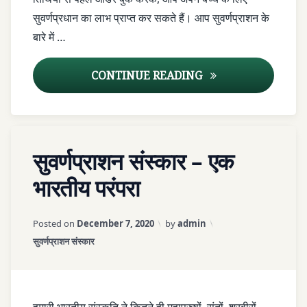
SVARNA
सुवर्णप्रधान का लाभ प्राप्त कर सकते हैं। आप सुवर्णप्राशन के
PRASHAN
बारे में …
SWARNA
BINDU
सुवर्णप्राशन पुष्य नक्षत्र त
CONTINUE READING
SWARNA
PRAS
Tagged
LEAVE
SWARNAPRASH
सुवर्णप्राशन संस्कार – एक
आयुर्वेद
A
COMMENT
भारतीय परंपरा
आयुर्वेद
ON
आयुर्वेद
सुवर्णप्राशन
टीकाकरण
आयुर्वेद
Updated on
April 6, 2026
संस्कार
Posted on
December 7, 2020
by
admin
टीकाकरण
–
आयुर्वेद
Categories:
सुवर्णप्राशन संस्कार
एक
प्रतिरक्षा
आयुर्वेद
भारतीय
बढ़ाने
प्रतिरक्षा
परंपरा
वाला
बढ़ाने