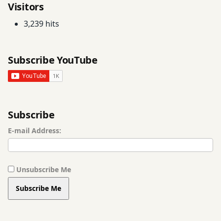
पुष्य
Visitors
तिथियां
नक्षत्र
3,239 hits
तिथियां
पुष्य
नक्षत्र
पुष्य
नासिक
Subscribe YouTube
नक्षत्र
तिथियां
नासिक
तिथियां
पुष्य
नक्षत्र
पुष्य
Subscribe
समय
नक्षत्र
E-mail Address:
समय
पुष्यनक्षत्र
पुष्यनक्षत्र
फेयर
Unsubscribe Me
स्किन
फेयर
Subscribe Me
स्किन
बेबी
ग्रोथ
बेबी