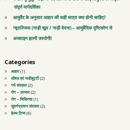
टीकाकरण
संपूर्ण मार्गदर्शिका
डॉ.
निकुल
आयुर्वेद के अनुसार आहार की सही मात्रा क्या होनी चाहिए?
डॉ.
पटेल
निकुल
न्यूराल्जिया (नाड़ी शूल / नाड़ी वेदना) – आयुर्वेदिक दृष्टिकोण से
पटेल
पाचन
अजवाइन इतनी उपयोगी!
शक्ति
पाचन
शक्ति
पाचन
Categories
शक्ति
पाचन
आहार
(1)
में
शक्ति
औषध एवं जडीबुट्टी
(2)
वृद्धि
में
गर्भ संस्कार
(2)
वृद्धि
रोग – उपचार
(2)
पुष्य
रोग – चिकित्सा
(1)
नक्षत्र
पुष्य
सुवर्णप्राशन संस्कार
(2)
2021
नक्षत्र
हेल्थ टिप्स
(6)
2021
पुष्य
नक्षत्र